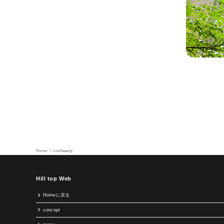
Home
visitbeauty
Hill top Web
Homeに戻る
concept