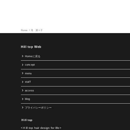
Home
滝 菜々子
Hill top Web
Homeに戻る
concept
menu
staff
access
blog
プライバシーポリシー
Ｈill top
<Ｈill top hair design for life>