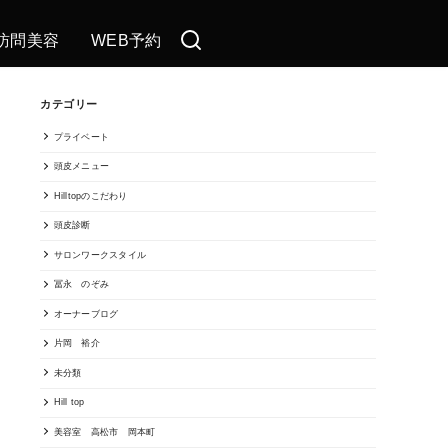
訪問美容
WEB予約
カテゴリー
プライベート
頭皮メニュー
Hilltopのこだわり
頭皮診断
サロンワークスタイル
冨永 のぞみ
オーナーブログ
片岡 裕介
未分類
Hill top
美容室 高松市 岡本町