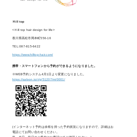
Ｈill top
<Ｈill top hair design for life>
香川県高松市岡本町556-16
TEL:087-815-6422
https://www.hilltop-hair.com/
携帯・スマートフォンから予約ができるようになりました。
※WEB予約システム4月1日より変更になりました。
https://saloon.to/r/g/51207/m/0001/
(インターネット予約は余裕を持った予約状況になりますので、詳細はお
電話にてお問い合わせください。