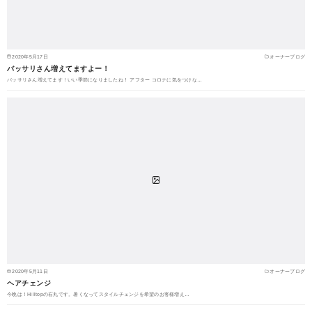
2020年5月17日
オーナーブログ
バッサリさん増えてますよー！
バッサリさん増えてます！いい季節になりましたね！ アフター コロナに気をつけな…
2020年5月11日
オーナーブログ
ヘアチェンジ
今晩は！Hilltopの石丸です。暑くなってスタイルチェンジを希望のお客様増え…