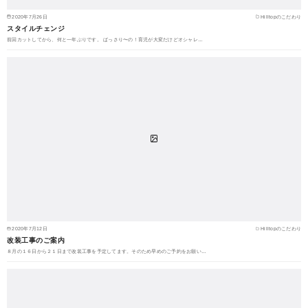
2020年7月26日
Hilltopのこだわり
スタイルチェンジ
前回カットしてから、何と一年ぶりです。 ばっさり〜の！育児が大変だけどオシャレ…
2020年7月12日
Hilltopのこだわり
改装工事のご案内
８月の１６日から２１日まで改装工事を予定してます。そのため早めのご予約をお願い…