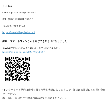
Ｈill top
<Ｈill top hair design for life>
香川県高松市岡本町556-16
TEL:087-815-6422
https://www.hilltop-hair.com/
携帯・スマートフォンから予約ができるようになりました。
※WEB予約システム4月1日より変更になりました。
https://saloon.to/r/g/51207/m/0001/
(インターネット予約は余裕を持った予約状況になりますので、詳細はお電話にてお問い合わ
せください。
尚、当日、前日のご予約はお電話にてご確認ください。)