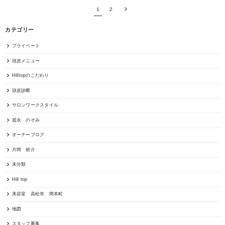
1
2
カテゴリー
プライベート
頭皮メニュー
Hilltopのこだわり
頭皮診断
サロンワークスタイル
冨永 のぞみ
オーナーブログ
片岡 裕介
未分類
Hill top
美容室 高松市 岡本町
地図
スタッフ募集