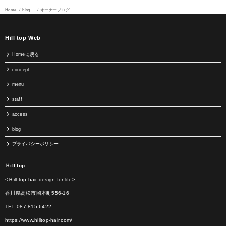
Home
blog
オーナーブログ
Hill top Web
Homeに戻る
concept
menu
staff
access
blog
プライバシーポリシー
Ｈill top
<Ｈill top hair design for life>
香川県高松市岡本町556-16
TEL:087-815-6422
https://www.hilltop-hair.com/