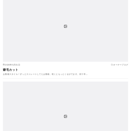
2020年5月31日
オーナーブログ
癖毛カット
お客様スタイル！ずっとストレートしてたお客様。乾くともっとくせがでます。何十年…