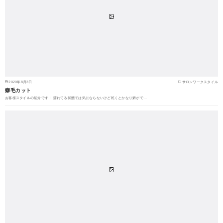
2020年8月3日
サロンワークスタイル
癖毛カット
お客様スタイルの紹介です！ 濡れてる状態では気にならないけど乾くとかなり癖がで…