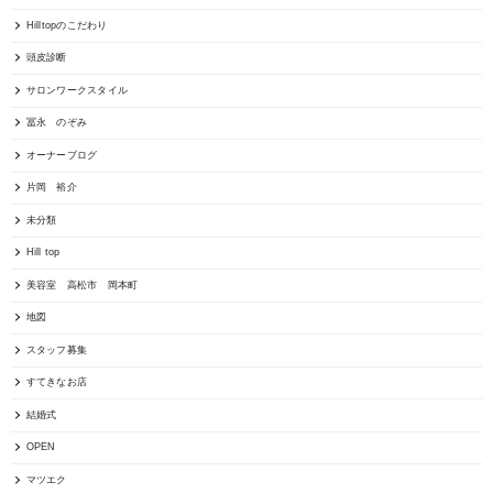
Hilltopのこだわり
頭皮診断
サロンワークスタイル
冨永 のぞみ
オーナーブログ
片岡 裕介
未分類
Hill top
美容室 高松市 岡本町
地図
スタッフ募集
すてきなお店
結婚式
OPEN
マツエク