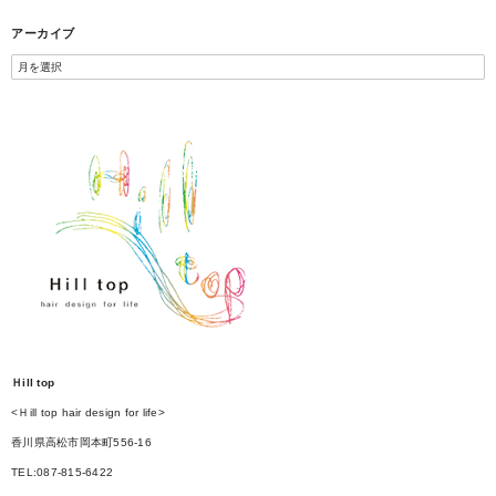
アーカイブ
Ｈill top
<Ｈill top hair design for life>
香川県高松市岡本町556-16
TEL:087-815-6422