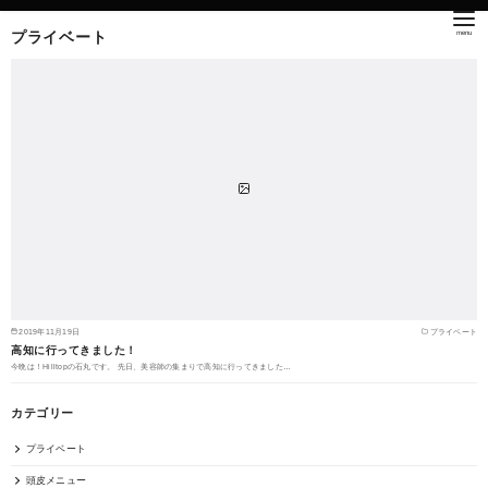
プライベート
2019年11月19日
プライベート
高知に行ってきました！
今晩は！Hilltopの石丸です。 先日、美容師の集まりで高知に行ってきました…
カテゴリー
プライベート
頭皮メニュー