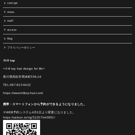
concept
menu
staff
access
blog
プライバシーポリシー
Ｈill top
<Ｈill top hair design for life>
香川県高松市岡本町556-16
TEL:087-815-6422
https://www.hilltop-hair.com/
携帯・スマートフォンから予約ができるようになりました。
※WEB予約システム4月1日より変更になりました。
https://saloon.to/r/g/51207/m/0001/