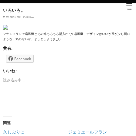
いろいろ。
2012年5月21日
Hill top
フランフランで扇風機とその他もろもろ購入(^-^)v 扇風機、デザインはいいが風が少し弱い
ような、気のせいか、よしとしよう(T_T)
共有:
Facebook
いいね:
読み込み中...
関連
久しぶりに
ジェミエールフラン