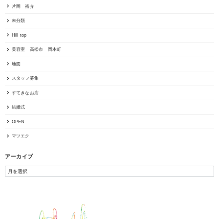
片岡 裕介
未分類
Hill top
美容室 高松市 岡本町
地図
スタッフ募集
すてきなお店
結婚式
OPEN
マツエク
アーカイブ