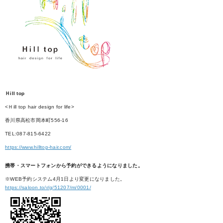
Ｈill top
<Ｈill top hair design for life>
香川県高松市岡本町556-16
TEL:087-815-6422
https://www.hilltop-hair.com/
携帯・スマートフォンから予約ができるようになりました。
※WEB予約システム4月1日より変更になりました。
https://saloon.to/r/g/51207/m/0001/