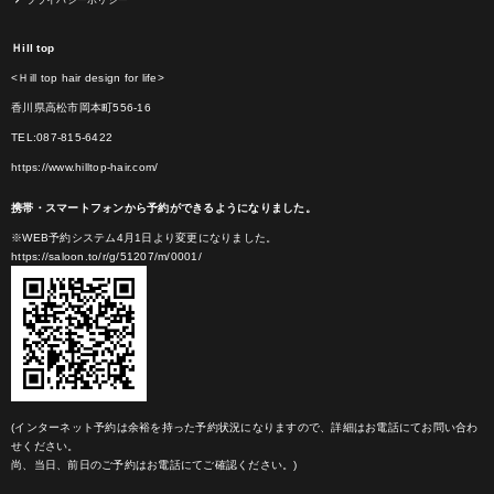
Ｈill top
<Ｈill top hair design for life>
香川県高松市岡本町556-16
TEL:087-815-6422
https://www.hilltop-hair.com/
携帯・スマートフォンから予約ができるようになりました。
※WEB予約システム4月1日より変更になりました。
https://saloon.to/r/g/51207/m/0001/
(インターネット予約は余裕を持った予約状況になりますので、詳細はお電話にてお問い合わ
せください。
尚、当日、前日のご予約はお電話にてご確認ください。)