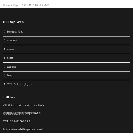
Home
blog
未分類
おいしいもの
Hill top Web
Homeに戻る
concept
menu
staff
access
blog
プライバシーポリシー
Ｈill top
<Ｈill top hair design for life>
香川県高松市岡本町556-16
TEL:087-815-6422
https://www.hilltop-hair.com/