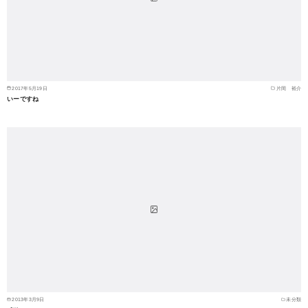
2017年5月19日
片岡 裕介
いーですね
2013年3月9日
未分類