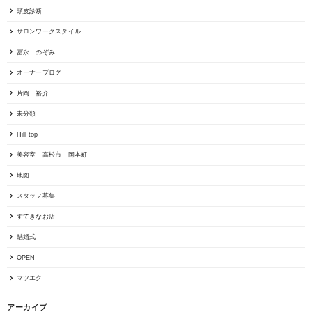
頭皮診断
サロンワークスタイル
冨永 のぞみ
オーナーブログ
片岡 裕介
未分類
Hill top
美容室 高松市 岡本町
地図
スタッフ募集
すてきなお店
結婚式
OPEN
マツエク
アーカイブ