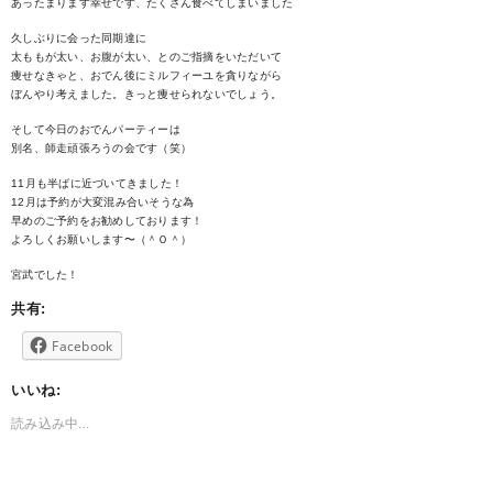
あったまります幸せです、たくさん食べてしまいました
久しぶりに会った同期達に
太ももが太い、お腹が太い、とのご指摘をいただいて
痩せなきゃと、おでん後にミルフィーユを貪りながら
ぼんやり考えました。きっと痩せられないでしょう。
そして今日のおでんパーティーは
別名、師走頑張ろうの会です（笑）
11月も半ばに近づいてきました！
12月は予約が大変混み合いそうな為
早めのご予約をお勧めしております！
よろしくお願いします〜（＾Ｏ＾）
宮武でした！
共有:
Facebook
いいね:
読み込み中...