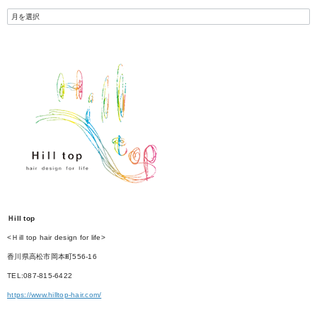
Ｈill top
<Ｈill top hair design for life>
香川県高松市岡本町556-16
TEL:087-815-6422
https://www.hilltop-hair.com/