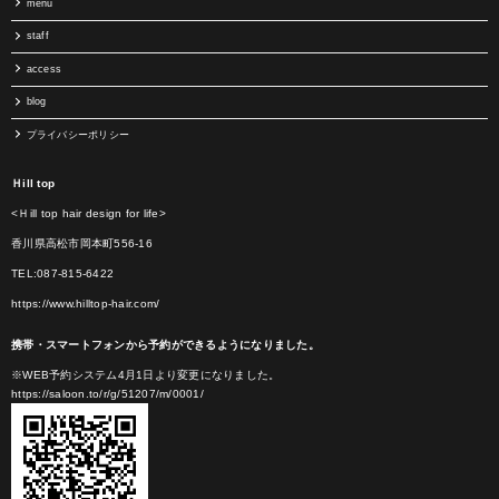
menu
staff
access
blog
プライバシーポリシー
Ｈill top
<Ｈill top hair design for life>
香川県高松市岡本町556-16
TEL:087-815-6422
https://www.hilltop-hair.com/
携帯・スマートフォンから予約ができるようになりました。
※WEB予約システム4月1日より変更になりました。
https://saloon.to/r/g/51207/m/0001/