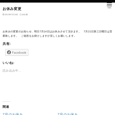
お休み変更
2013年7月13日
未分類
お休みの変更のお知らせ、明日7月14日はお休みさせて頂きます。 7月21日第三日曜日は営
業致します。 ご迷惑をお掛けしますが宜しくお願いします。
共有:
Facebook
いいね:
読み込み中...
関連
7月のお休み
7月のお休み