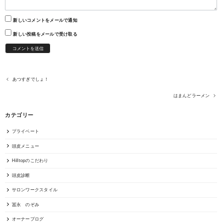
新しいコメントをメールで通知
新しい投稿をメールで受け取る
あつすぎでしょ！
はまんどラーメン
カテゴリー
プライベート
頭皮メニュー
Hilltopのこだわり
頭皮診断
サロンワークスタイル
冨永 のぞみ
オーナーブログ