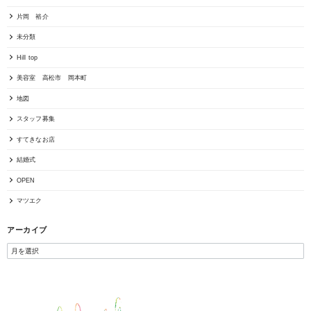
片岡 裕介
未分類
Hill top
美容室 高松市 岡本町
地図
スタッフ募集
すてきなお店
結婚式
OPEN
マツエク
アーカイブ