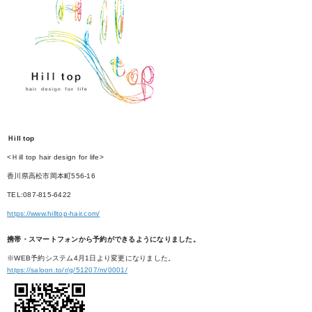
Ｈill top
<Ｈill top hair design for life>
香川県高松市岡本町556-16
TEL:087-815-6422
https://www.hilltop-hair.com/
携帯・スマートフォンから予約ができるようになりました。
※WEB予約システム4月1日より変更になりました。
https://saloon.to/r/g/51207/m/0001/