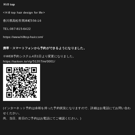
Ｈill top
<Ｈill top hair design for life>
香川県高松市岡本町556-16
TEL:087-815-6422
https://www.hilltop-hair.com/
携帯・スマートフォンから予約ができるようになりました。
※WEB予約システム4月1日より変更になりました。
https://saloon.to/r/g/51207/m/0001/
(インターネット予約は余裕を持った予約状況になりますので、詳細はお電話にてお問い合わ
せください。
尚、当日、前日のご予約はお電話にてご確認ください。)