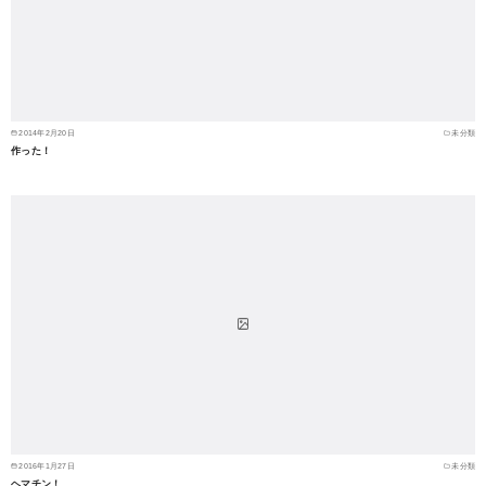
2014年2月20日
未分類
作った！
2016年1月27日
未分類
ヘマチン！