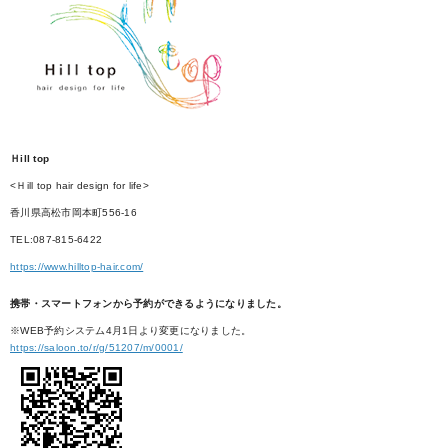
Ｈill top
<Ｈill top hair design for life>
香川県高松市岡本町556-16
TEL:087-815-6422
https://www.hilltop-hair.com/
携帯・スマートフォンから予約ができるようになりました。
※WEB予約システム4月1日より変更になりました。
https://saloon.to/r/g/51207/m/0001/