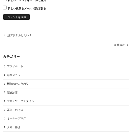
新しいコメントをメールで通知
新しい投稿をメールで受け取る
脱デジタルしたい！
夏季休暇
カテゴリー
プライベート
頭皮メニュー
Hilltopのこだわり
頭皮診断
サロンワークスタイル
冨永 のぞみ
オーナーブログ
片岡 裕介