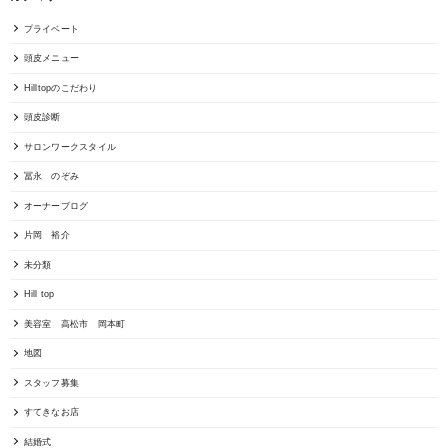
プライベート
頭皮メニュー
Hilltopのこだわり
頭皮診断
サロンワークスタイル
冨永 のぞみ
オーナーブログ
片岡 裕介
未分類
Hill top
美容室 高松市 岡本町
地図
スタッフ募集
すてきなお店
結婚式