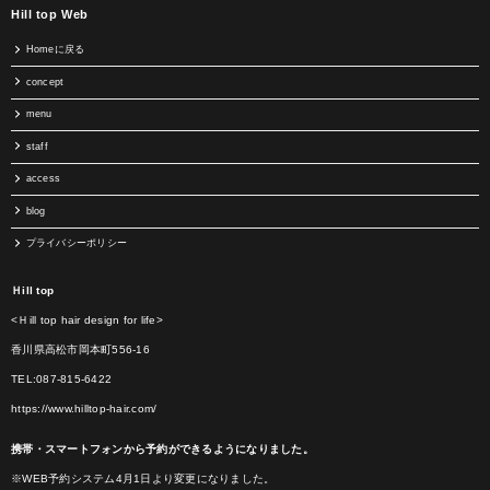
Hill top Web
Homeに戻る
concept
menu
staff
access
blog
プライバシーポリシー
Ｈill top
<Ｈill top hair design for life>
香川県高松市岡本町556-16
TEL:087-815-6422
https://www.hilltop-hair.com/
携帯・スマートフォンから予約ができるようになりました。
※WEB予約システム4月1日より変更になりました。