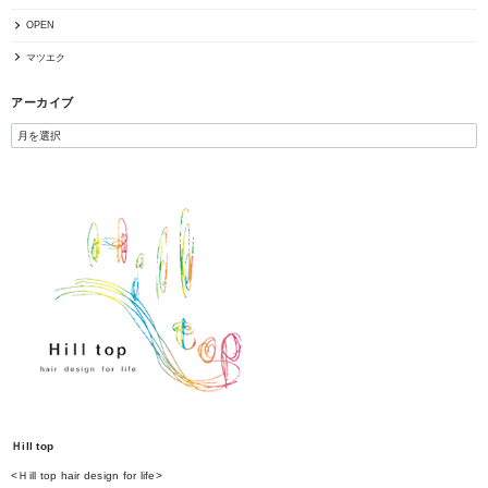
OPEN
マツエク
アーカイブ
Ｈill top
<Ｈill top hair design for life>