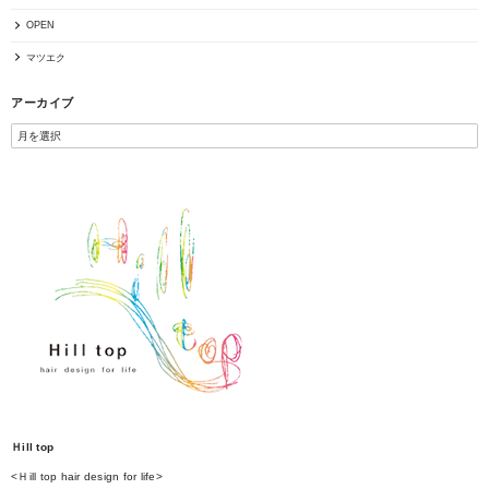
OPEN
マツエク
アーカイブ
Ｈill top
<Ｈill top hair design for life>