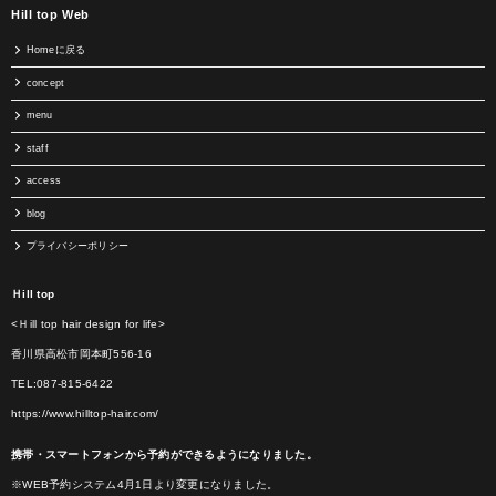
Hill top Web
Homeに戻る
concept
menu
staff
access
blog
プライバシーポリシー
Ｈill top
<Ｈill top hair design for life>
香川県高松市岡本町556-16
TEL:087-815-6422
https://www.hilltop-hair.com/
携帯・スマートフォンから予約ができるようになりました。
※WEB予約システム4月1日より変更になりました。