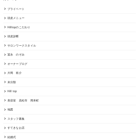
プライベート
頭皮メニュー
Hilltopのこだわり
頭皮診断
サロンワークスタイル
冨永 のぞみ
オーナーブログ
片岡 裕介
未分類
Hill top
美容室 高松市 岡本町
地図
スタッフ募集
すてきなお店
結婚式