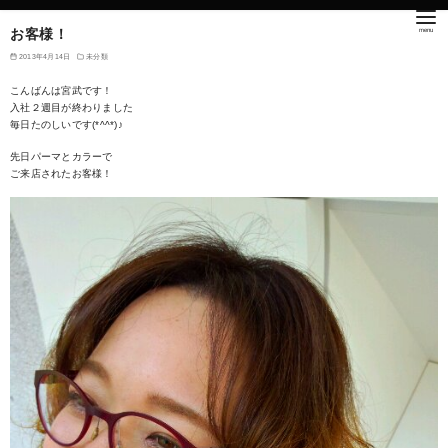
お客様！
2013年4月14日
未分類
こんばんは宮武です！
入社２週目が終わりました
毎日たのしいです(*^^*)♪
先日パーマとカラーで
ご来店されたお客様！