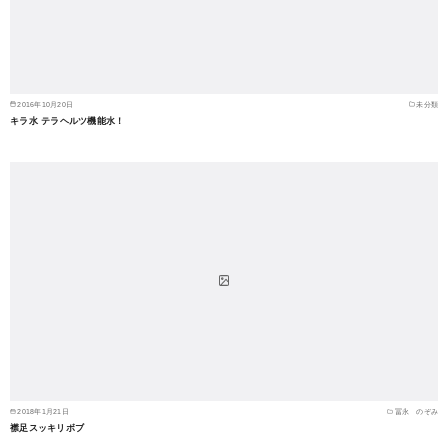
2016年10月20日
未分類
キラ水 テラヘルツ機能水！
2018年1月21日
冨永 のぞみ
襟足スッキリボブ