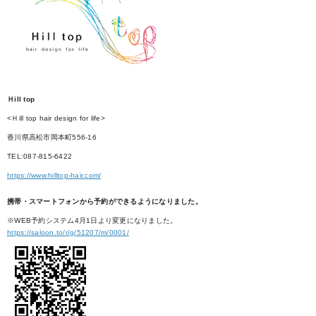
Ｈill top
<Ｈill top hair design for life>
香川県高松市岡本町556-16
TEL:087-815-6422
https://www.hilltop-hair.com/
携帯・スマートフォンから予約ができるようになりました。
※WEB予約システム4月1日より変更になりました。
https://saloon.to/r/g/51207/m/0001/