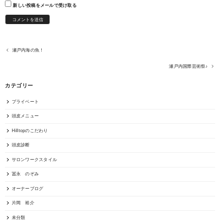
新しい投稿をメールで受け取る
瀬戸内海の魚！
瀬戸内国際芸術祭♪
カテゴリー
プライベート
頭皮メニュー
Hilltopのこだわり
頭皮診断
サロンワークスタイル
冨永 のぞみ
オーナーブログ
片岡 裕介
未分類