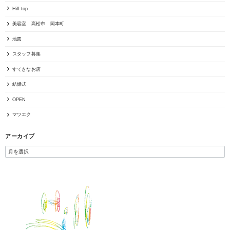
Hill top
美容室 高松市 岡本町
地図
スタッフ募集
すてきなお店
結婚式
OPEN
マツエク
アーカイブ