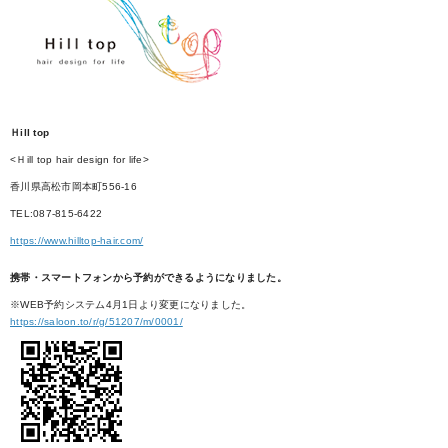
Ｈill top
<Ｈill top hair design for life>
香川県高松市岡本町556-16
TEL:087-815-6422
https://www.hilltop-hair.com/
携帯・スマートフォンから予約ができるようになりました。
※WEB予約システム4月1日より変更になりました。
https://saloon.to/r/g/51207/m/0001/