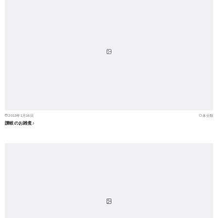
2013年1月16日
未分類
讃岐のお雑煮♪