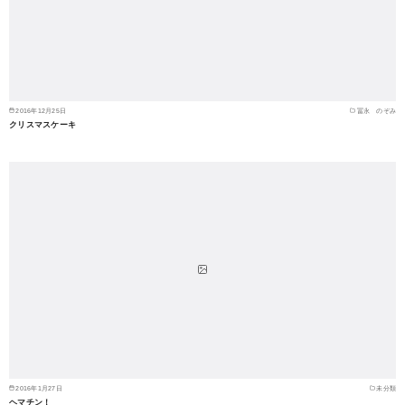
2016年12月25日
冨永 のぞみ
クリスマスケーキ
2016年1月27日
未分類
ヘマチン！