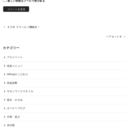
新しい投稿をメールで受け取る
キラ水 テラヘルツ機能水！
ヘアセット☺︎
カテゴリー
プライベート
頭皮メニュー
Hilltopのこだわり
頭皮診断
サロンワークスタイル
冨永 のぞみ
オーナーブログ
片岡 裕介
未分類