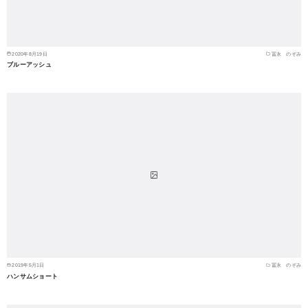
2020年8月19日
冨永 のぞみ
ブルーアッシュ
2019年5月1日
冨永 のぞみ
ハンサムショート