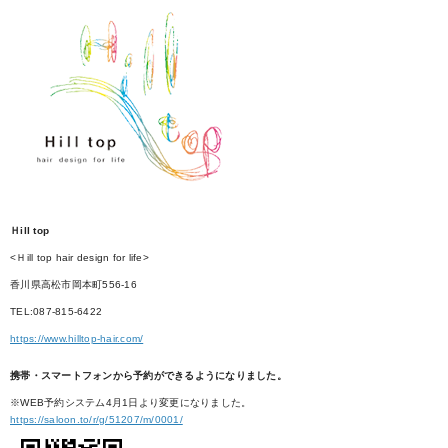
Ｈill top
<Ｈill top hair design for life>
香川県高松市岡本町556-16
TEL:087-815-6422
https://www.hilltop-hair.com/
携帯・スマートフォンから予約ができるようになりました。
※WEB予約システム4月1日より変更になりました。
https://saloon.to/r/g/51207/m/0001/