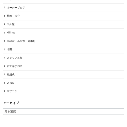
オーナーブログ
片岡 裕介
未分類
Hill top
美容室 高松市 岡本町
地図
スタッフ募集
すてきなお店
結婚式
OPEN
マツエク
アーカイブ