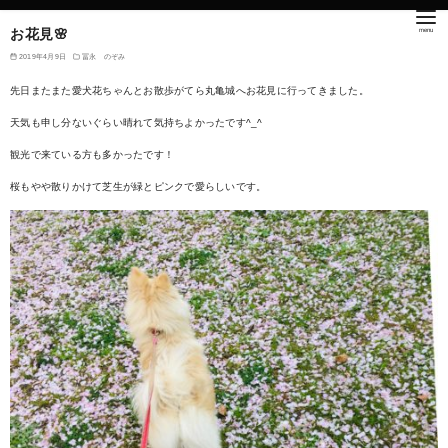
お花見🌸
2019年4月9日
冨永 のぞみ
先日またまた愛犬花ちゃんとお散歩がてら丸亀城へお花見に行ってきました。
天気も申し分ないぐらい晴れて気持ちよかったです^_^
観光で来ている方も多かったです！
桜もやや散りかけて芝生が緑とピンクで愛らしいです。