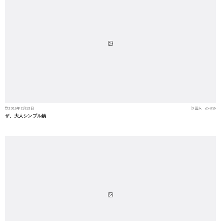
2016年2月13日
冨永 のぞみ
ザ、大人シンプル鍋