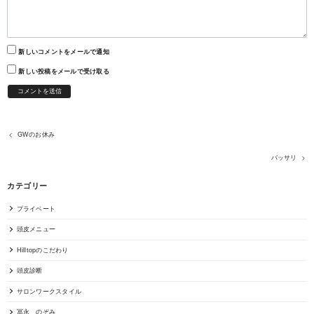
新しいコメントをメールで通知
新しい投稿をメールで受け取る
GWのお休み
バッサリ
カテゴリー
プライベート
頭皮メニュー
Hilltopのこだわり
頭皮診断
サロンワークスタイル
冨永 のぞみ