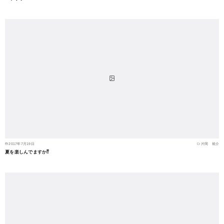
2017年7月19日
片岡 裕介
夏を楽しんでますか⁇