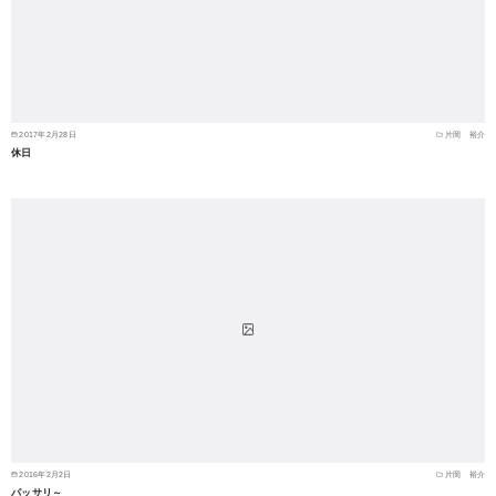
2017年2月28日
片岡 裕介
休日
2016年2月2日
片岡 裕介
パッサリ～