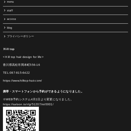
menu
staff
access
blog
プライバシーポリシー
Ｈill top
<Ｈill top hair design for life>
香川県高松市岡本町556-16
TEL:087-815-6422
https://www.hilltop-hair.com/
携帯・スマートフォンから予約ができるようになりました。
※WEB予約システム4月1日より変更になりました。
https://saloon.to/r/g/51207/m/0001/