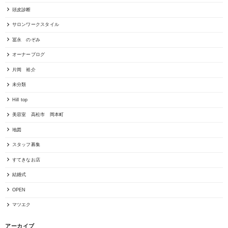
頭皮診断
サロンワークスタイル
冨永 のぞみ
オーナーブログ
片岡 裕介
未分類
Hill top
美容室 高松市 岡本町
地図
スタッフ募集
すてきなお店
結婚式
OPEN
マツエク
アーカイブ