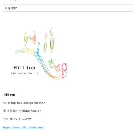
Ｈill top
<Ｈill top hair design for life>
香川県高松市岡本町556-16
TEL:087-815-6422
https://www.hilltop-hair.com/