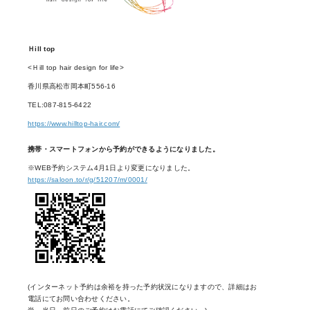
Ｈill top
<Ｈill top hair design for life>
香川県高松市岡本町556-16
TEL:087-815-6422
https://www.hilltop-hair.com/
携帯・スマートフォンから予約ができるようになりました。
※WEB予約システム4月1日より変更になりました。
https://saloon.to/r/g/51207/m/0001/
(インターネット予約は余裕を持った予約状況になりますので、詳細はお
電話にてお問い合わせください。