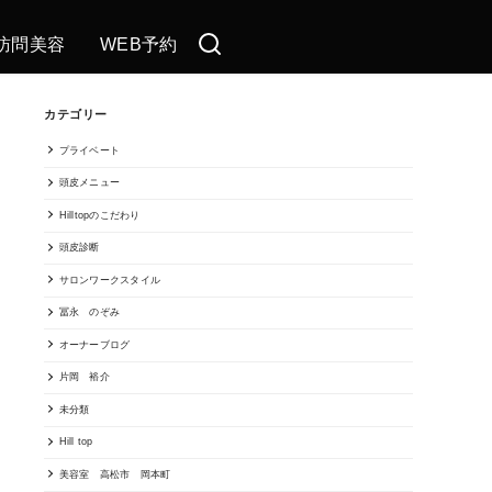
訪問美容
WEB予約
カテゴリー
プライベート
頭皮メニュー
Hilltopのこだわり
頭皮診断
サロンワークスタイル
冨永 のぞみ
オーナーブログ
片岡 裕介
未分類
Hill top
美容室 高松市 岡本町