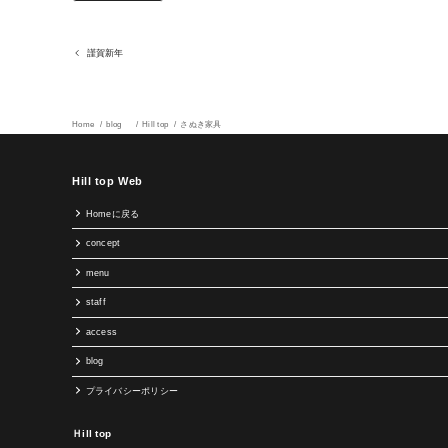
謹賀新年
Home
blog
Hill top
さぬき家具
Hill top Web
Homeに戻る
concept
menu
staff
access
blog
プライバシーポリシー
Ｈill top