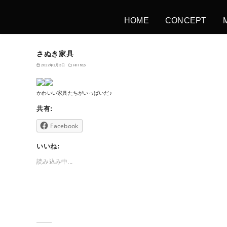
HOME
CONCEPT
さぬき家具
2012年1月3日
Hill top
かわいい家具たちがいっぱいだ♪
共有:
Facebook
いいね:
読み込み中...