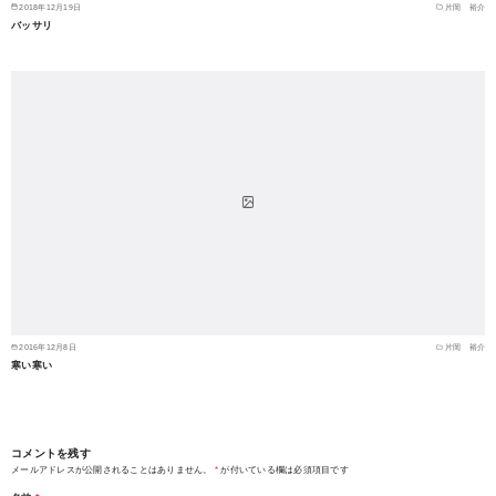
2018年12月19日
片岡 裕介
バッサリ
2016年12月8日
片岡 裕介
寒い寒い
コメントを残す
メールアドレスが公開されることはありません。
*
が付いている欄は必須項目です