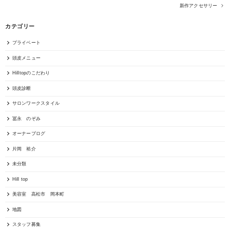
新作アクセサリー
カテゴリー
プライベート
頭皮メニュー
Hilltopのこだわり
頭皮診断
サロンワークスタイル
冨永 のぞみ
オーナーブログ
片岡 裕介
未分類
Hill top
美容室 高松市 岡本町
地図
スタッフ募集