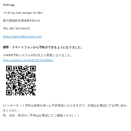
Ｈill top
<Ｈill top hair design for life>
香川県高松市岡本町556-16
TEL:087-815-6422
https://www.hilltop-hair.com/
携帯・スマートフォンから予約ができるようになりました。
※WEB予約システム4月1日より変更になりました。
https://saloon.to/r/g/51207/m/0001/
(インターネット予約は余裕を持った予約状況になりますので、詳細はお電話にてお問い合わ
せください。
尚、当日、前日のご予約はお電話にてご確認ください。)