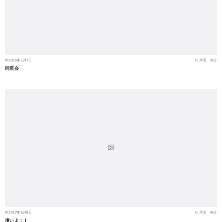
2015年1月7日
片岡 裕介
同窓会
2017年6月5日
片岡 裕介
凄いよ！！