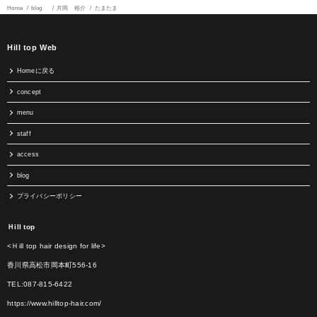
Home
blog
片岡 裕介
たまたま
Hill top Web
Homeに戻る
concept
menu
staff
access
blog
プライバシーポリシー
Ｈill top
<Ｈill top hair design for life>
香川県高松市岡本町556-16
TEL:087-815-6422
https://www.hilltop-hair.com/