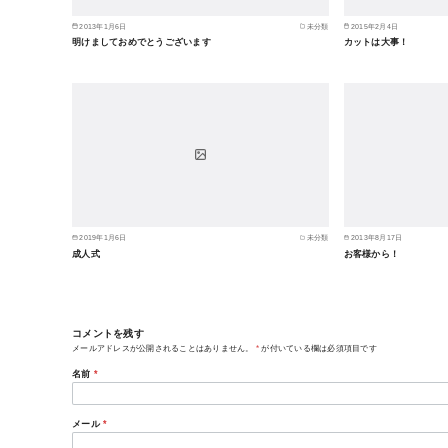
2013年1月6日
未分類
2015年2月4日
明けましておめでとうございます
カットは大事！
2019年1月6日
未分類
2013年8月17日
成人式
お客様から！
コメントを残す
メールアドレスが公開されることはありません。
*
が付いている欄は必須項目です
名前
*
メール
*