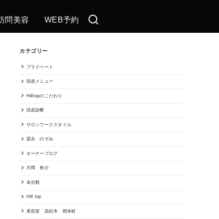
訪問美容
WEB予約
カテゴリー
プライベート
頭皮メニュー
Hilltopのこだわり
頭皮診断
サロンワークスタイル
冨永 のぞみ
オーナーブログ
片岡 裕介
未分類
Hill top
美容室 高松市 岡本町