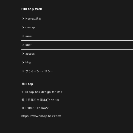
Hill top Web
Homeに戻る
concept
menu
staff
access
blog
プライバシーポリシー
Ｈill top
<Ｈill top hair design for life>
香川県高松市岡本町556-16
TEL:087-815-6422
https://www.hilltop-hair.com/