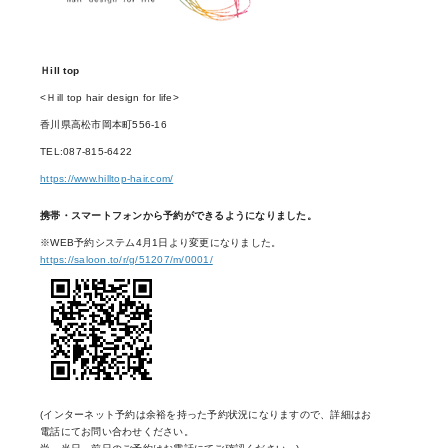
Ｈill top
<Ｈill top hair design for life>
香川県高松市岡本町556-16
TEL:087-815-6422
https://www.hilltop-hair.com/
携帯・スマートフォンから予約ができるようになりました。
※WEB予約システム4月1日より変更になりました。
https://saloon.to/r/g/51207/m/0001/
(インターネット予約は余裕を持った予約状況になりますので、詳細はお
電話にてお問い合わせください。