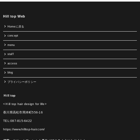
Hill top Web
Homeに戻る
concept
menu
staff
access
blog
プライバシーポリシー
Ｈill top
<Ｈill top hair design for life>
香川県高松市岡本町556-16
TEL:087-815-6422
https://www.hilltop-hair.com/