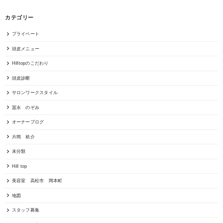
カテゴリー
プライベート
頭皮メニュー
Hilltopのこだわり
頭皮診断
サロンワークスタイル
冨永 のぞみ
オーナーブログ
片岡 裕介
未分類
Hill top
美容室 高松市 岡本町
地図
スタッフ募集