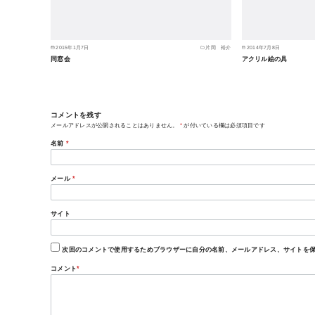
2015年1月7日
片岡 裕介
2014年7月8日
同窓会
アクリル絵の具
コメントを残す
メールアドレスが公開されることはありません。
*
が付いている欄は必須項目です
名前
*
メール
*
サイト
次回のコメントで使用するためブラウザーに自分の名前、メールアドレス、サイトを
コメント
*