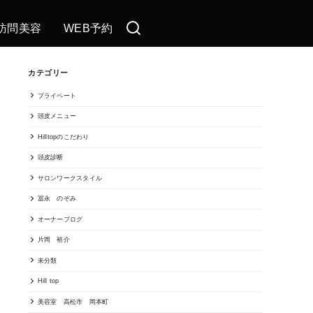
訪問美容
WEB予約
カテゴリー
プライベート
頭皮メニュー
Hilltopのこだわり
頭皮診断
サロンワークスタイル
冨永 のぞみ
オーナーブログ
片岡 裕介
未分類
Hill top
美容室 高松市 岡本町