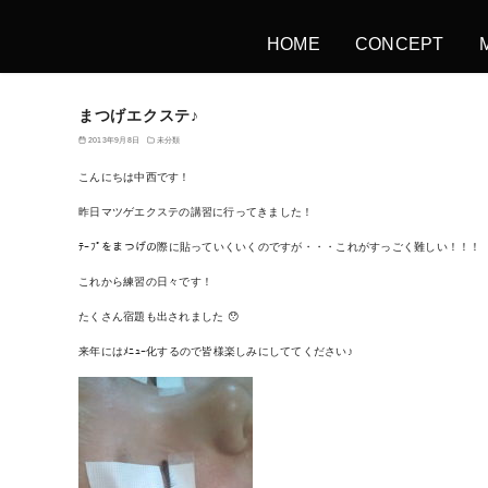
HOME
CONCEPT
まつげエクステ♪
2013年9月8日
未分類
こんにちは中西です！
昨日マツゲエクステの講習に行ってきました！
ﾃｰﾌﾟをまつげの際に貼っていくいくのですが・・・これがすっごく難しい！！！
これから練習の日々です！
たくさん宿題も出されました 😯
来年にはﾒﾆｭｰ化するので皆様楽しみにしててください♪