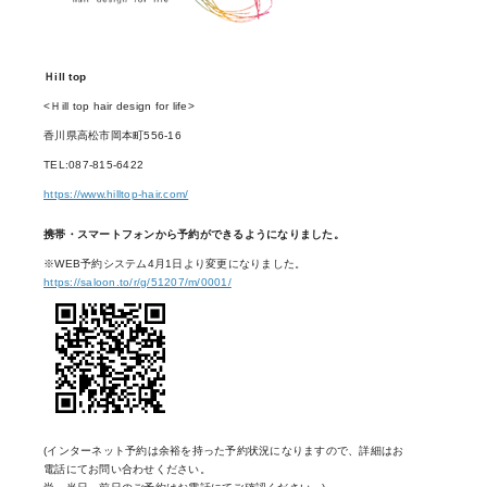
Ｈill top
<Ｈill top hair design for life>
香川県高松市岡本町556-16
TEL:087-815-6422
https://www.hilltop-hair.com/
携帯・スマートフォンから予約ができるようになりました。
※WEB予約システム4月1日より変更になりました。
https://saloon.to/r/g/51207/m/0001/
(インターネット予約は余裕を持った予約状況になりますので、詳細はお
電話にてお問い合わせください。