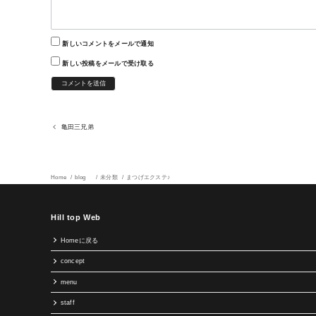
新しいコメントをメールで通知
新しい投稿をメールで受け取る
亀田三兄弟
Home
blog
未分類
まつげエクステ♪
Hill top Web
Homeに戻る
concept
menu
staff