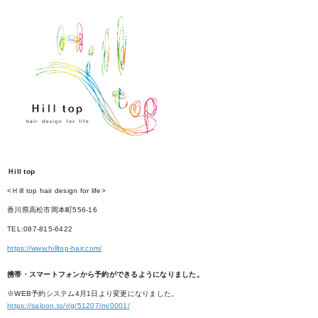
Ｈill top
<Ｈill top hair design for life>
香川県高松市岡本町556-16
TEL:087-815-6422
https://www.hilltop-hair.com/
携帯・スマートフォンから予約ができるようになりました。
※WEB予約システム4月1日より変更になりました。
https://saloon.to/r/g/51207/m/0001/