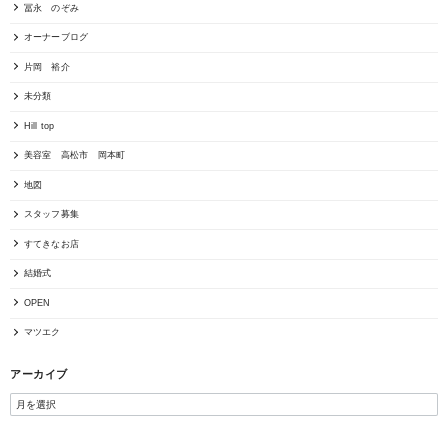
冨永 のぞみ
オーナーブログ
片岡 裕介
未分類
Hill top
美容室 高松市 岡本町
地図
スタッフ募集
すてきなお店
結婚式
OPEN
マツエク
アーカイブ