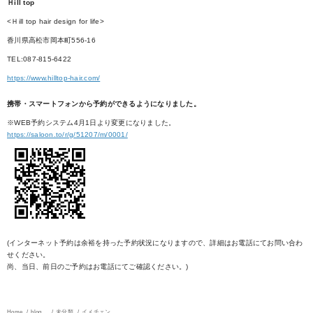
Ｈill top
<Ｈill top hair design for life>
香川県高松市岡本町556-16
TEL:087-815-6422
https://www.hilltop-hair.com/
携帯・スマートフォンから予約ができるようになりました。
※WEB予約システム4月1日より変更になりました。
https://saloon.to/r/g/51207/m/0001/
(インターネット予約は余裕を持った予約状況になりますので、詳細はお電話にてお問い合わ
せください。
尚、当日、前日のご予約はお電話にてご確認ください。)
Home
blog
未分類
イメチェン