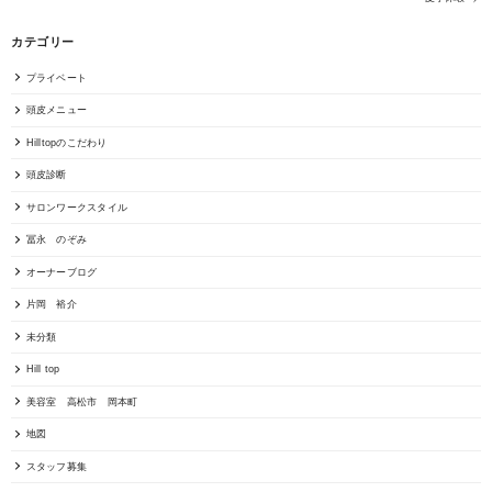
カテゴリー
プライベート
頭皮メニュー
Hilltopのこだわり
頭皮診断
サロンワークスタイル
冨永 のぞみ
オーナーブログ
片岡 裕介
未分類
Hill top
美容室 高松市 岡本町
地図
スタッフ募集