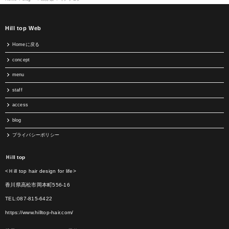
Hill top Web
Homeに戻る
concept
menu
staff
access
blog
プライバシーポリシー
Ｈill top
<Ｈill top hair design for life>
香川県高松市岡本町556-16
TEL:087-815-6422
https://www.hilltop-hair.com/