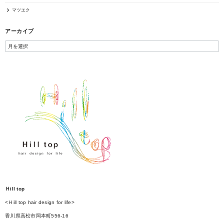
マツエク
アーカイブ
Ｈill top
<Ｈill top hair design for life>
香川県高松市岡本町556-16