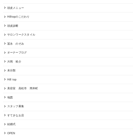
頭皮メニュー
Hilltopのこだわり
頭皮診断
サロンワークスタイル
冨永 のぞみ
オーナーブログ
片岡 裕介
未分類
Hill top
美容室 高松市 岡本町
地図
スタッフ募集
すてきなお店
結婚式
OPEN