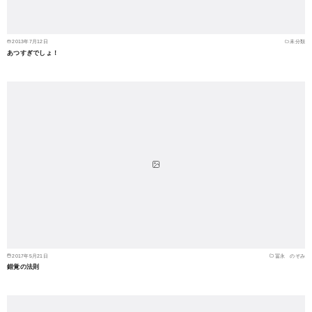
2013年7月12日
未分類
あつすぎでしょ！
2017年5月21日
冨永 のぞみ
錯覚の法則