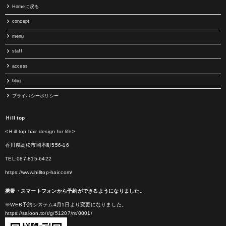
Homeに戻る
concept
menu
staff
access
blog
プライバシーポリシー
Ｈill top
<Ｈill top hair design for life>
香川県高松市岡本町556-16
TEL:087-815-6422
https://www.hilltop-hair.com/
携帯・スマートフォンから予約ができるようになりました。
※WEB予約システム4月1日より変更になりました。
https://saloon.to/r/g/51207/m/0001/