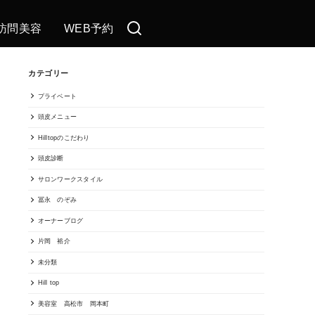
訪問美容
WEB予約
カテゴリー
プライベート
頭皮メニュー
Hilltopのこだわり
頭皮診断
サロンワークスタイル
冨永 のぞみ
オーナーブログ
片岡 裕介
未分類
Hill top
美容室 高松市 岡本町