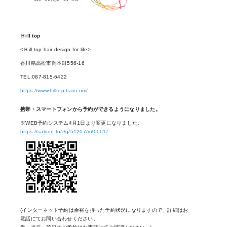
Ｈill top
<Ｈill top hair design for life>
香川県高松市岡本町556-16
TEL:087-815-6422
https://www.hilltop-hair.com/
携帯・スマートフォンから予約ができるようになりました。
※WEB予約システム4月1日より変更になりました。
https://saloon.to/r/g/51207/m/0001/
(インターネット予約は余裕を持った予約状況になりますので、詳細はお
電話にてお問い合わせください。