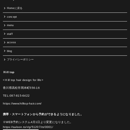
Homeに戻る
concept
menu
staff
access
blog
プライバシーポリシー
Ｈill top
<Ｈill top hair design for life>
香川県高松市岡本町556-16
TEL:087-815-6422
https://www.hilltop-hair.com/
携帯・スマートフォンから予約ができるようになりました。
※WEB予約システム4月1日より変更になりました。
https://saloon.to/r/g/51207/m/0001/