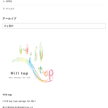
OPEN
マツエク
アーカイブ
Ｈill top
<Ｈill top hair design for life>
香川県高松市岡本町556-16