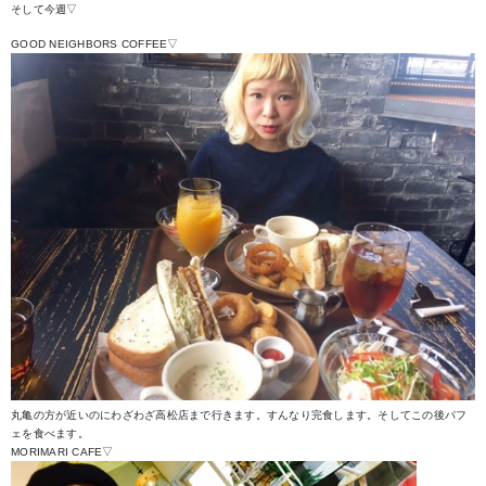
そして今週▽
GOOD NEIGHBORS COFFEE▽
丸亀の方が近いのにわざわざ高松店まで行きます。すんなり完食します。そしてこの後パフ
ェを食べます。
MORIMARI CAFE▽