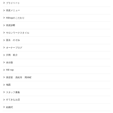
プライベート
頭皮メニュー
Hilltopのこだわり
頭皮診断
サロンワークスタイル
冨永 のぞみ
オーナーブログ
片岡 裕介
未分類
Hill top
美容室 高松市 岡本町
地図
スタッフ募集
すてきなお店
結婚式