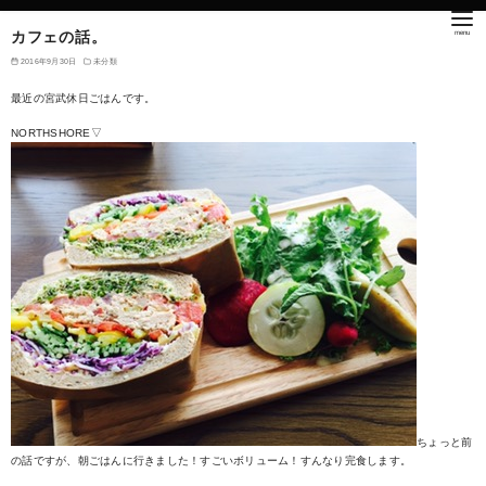
カフェの話。
2016年9月30日
未分類
最近の宮武休日ごはんです。
NORTHSHORE▽
ちょっと前
の話ですが、朝ごはんに行きました！すごいボリューム！すんなり完食します。