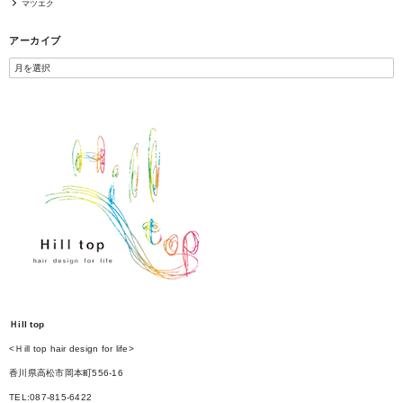
マツエク
アーカイブ
Ｈill top
<Ｈill top hair design for life>
香川県高松市岡本町556-16
TEL:087-815-6422