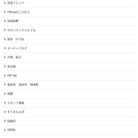
頭皮メニュー
Hilltopのこだわり
頭皮診断
サロンワークスタイル
冨永 のぞみ
オーナーブログ
片岡 裕介
未分類
Hill top
美容室 高松市 岡本町
地図
スタッフ募集
すてきなお店
結婚式
OPEN