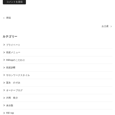
師走
お土産
カテゴリー
プライベート
頭皮メニュー
Hilltopのこだわり
頭皮診断
サロンワークスタイル
冨永 のぞみ
オーナーブログ
片岡 裕介
未分類
Hill top