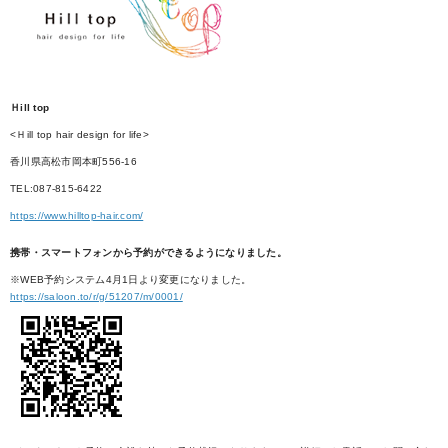
Ｈill top
<Ｈill top hair design for life>
香川県高松市岡本町556-16
TEL:087-815-6422
https://www.hilltop-hair.com/
携帯・スマートフォンから予約ができるようになりました。
※WEB予約システム4月1日より変更になりました。
https://saloon.to/r/g/51207/m/0001/