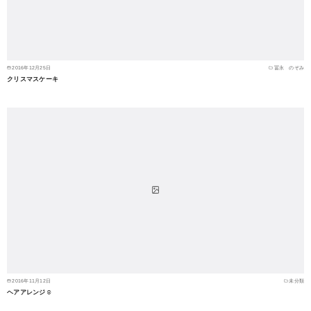
2016年12月25日
冨永 のぞみ
クリスマスケーキ
2016年11月12日
未分類
ヘアアレンジ☺︎