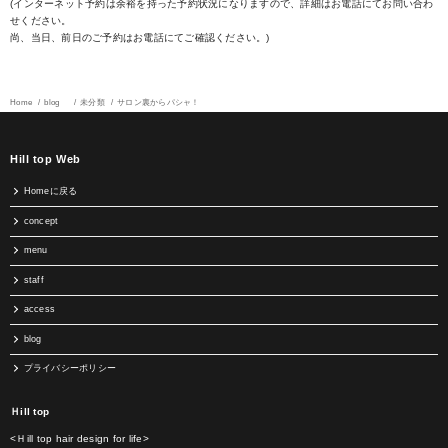
(インターネット予約は余裕を持った予約状況になりますので、詳細はお電話にてお問い合わ
せください。
尚、当日、前日のご予約はお電話にてご確認ください。)
Home
blog
未分類
サロン裏からパシャ！
Hill top Web
Homeに戻る
concept
menu
staff
access
blog
プライバシーポリシー
Ｈill top
<Ｈill top hair design for life>