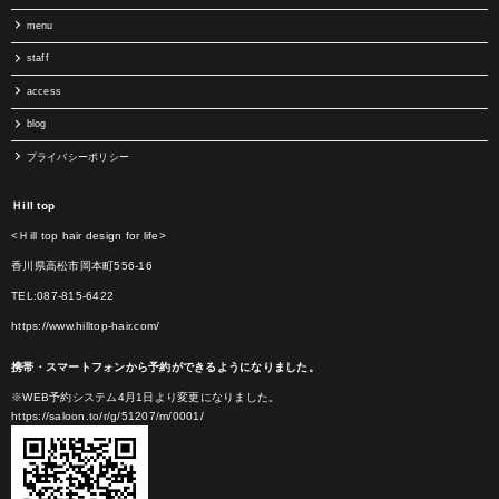
menu
staff
access
blog
プライバシーポリシー
Ｈill top
<Ｈill top hair design for life>
香川県高松市岡本町556-16
TEL:087-815-6422
https://www.hilltop-hair.com/
携帯・スマートフォンから予約ができるようになりました。
※WEB予約システム4月1日より変更になりました。
https://saloon.to/r/g/51207/m/0001/