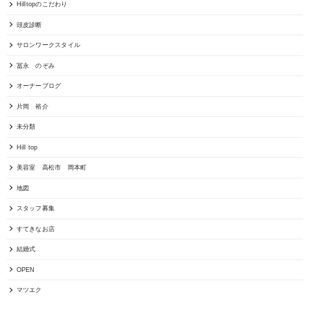
Hilltopのこだわり
頭皮診断
サロンワークスタイル
冨永 のぞみ
オーナーブログ
片岡 裕介
未分類
Hill top
美容室 高松市 岡本町
地図
スタッフ募集
すてきなお店
結婚式
OPEN
マツエク