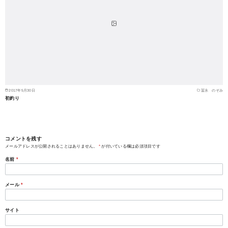
2017年5月30日
冨永 のぞみ
初釣り
コメントを残す
メールアドレスが公開されることはありません。
*
が付いている欄は必須項目です
名前
*
メール
*
サイト