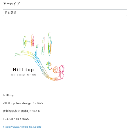
アーカイブ
Ｈill top
<Ｈill top hair design for life>
香川県高松市岡本町556-16
TEL:087-815-6422
https://www.hilltop-hair.com/