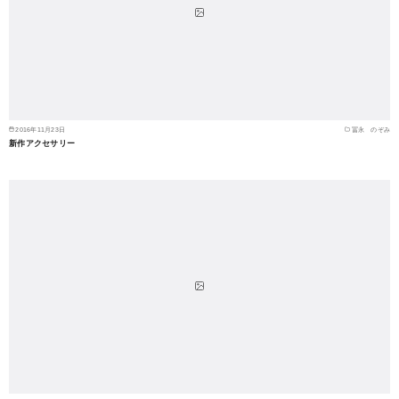
2016年11月23日
冨永 のぞみ
新作アクセサリー