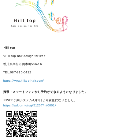
Ｈill top
<Ｈill top hair design for life>
香川県高松市岡本町556-16
TEL:087-815-6422
https://www.hilltop-hair.com/
携帯・スマートフォンから予約ができるようになりました。
※WEB予約システム4月1日より変更になりました。
https://saloon.to/r/g/51207/m/0001/