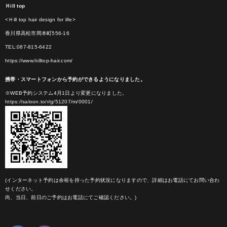
Ｈill top
<Ｈill top hair design for life>
香川県高松市岡本町556-16
TEL:087-815-6422
https://www.hilltop-hair.com/
携帯・スマートフォンから予約ができるようになりました。
※WEB予約システム4月1日より変更になりました。
https://saloon.to/r/g/51207/m/0001/
(インターネット予約は余裕を持った予約状況になりますので、詳細はお電話にてお問い合わ
せください。
尚、当日、前日のご予約はお電話にてご確認ください。)