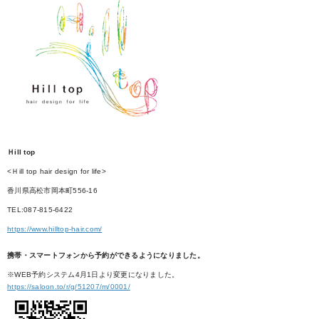
Ｈill top
<Ｈill top hair design for life>
香川県高松市岡本町556-16
TEL:087-815-6422
https://www.hilltop-hair.com/
携帯・スマートフォンから予約ができるようになりました。
※WEB予約システム4月1日より変更になりました。
https://saloon.to/r/g/51207/m/0001/