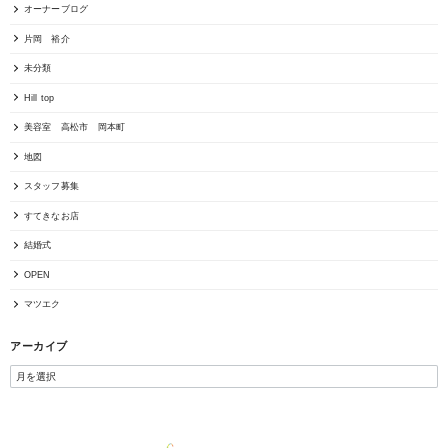
オーナーブログ
片岡 裕介
未分類
Hill top
美容室 高松市 岡本町
地図
スタッフ募集
すてきなお店
結婚式
OPEN
マツエク
アーカイブ