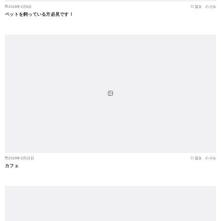
2019年2月5日
冨永 のぞみ
ペットを飼っている方必見です！
2019年2月13日
冨永 のぞみ
カフェ