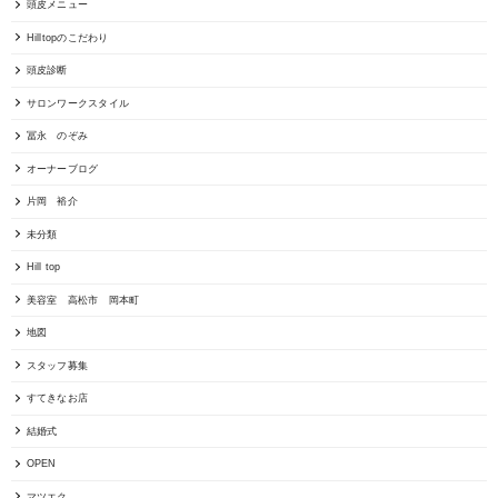
頭皮メニュー
Hilltopのこだわり
頭皮診断
サロンワークスタイル
冨永 のぞみ
オーナーブログ
片岡 裕介
未分類
Hill top
美容室 高松市 岡本町
地図
スタッフ募集
すてきなお店
結婚式
OPEN
マツエク