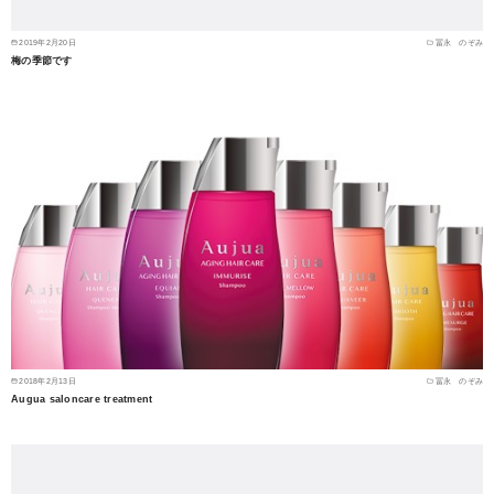
2019年2月20日
冨永 のぞみ
梅の季節です
2018年2月13日
冨永 のぞみ
Augua saloncare treatment