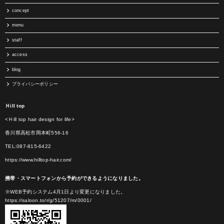
concept
menu
staff
access
blog
プライバシーポリシー
Ｈill top
<Ｈill top hair design for life>
香川県高松市岡本町556-16
TEL:087-815-6422
https://www.hilltop-hair.com/
携帯・スマートフォンから予約ができるようになりました。
※WEB予約システム4月1日より変更になりました。
https://saloon.to/r/g/51207/m/0001/