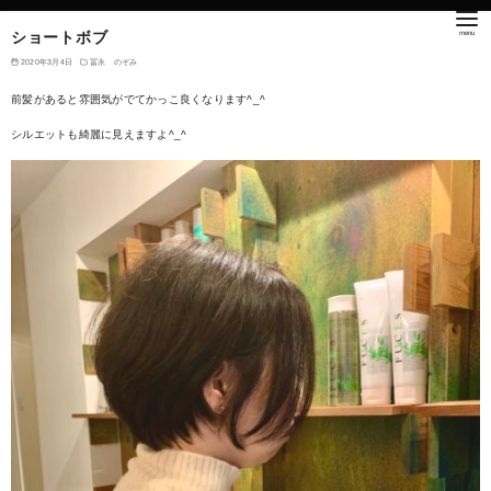
ショートボブ
2020年3月4日
冨永 のぞみ
前髪があると雰囲気がでてかっこ良くなります^_^
シルエットも綺麗に見えますよ^_^