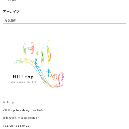
アーカイブ
Ｈill top
<Ｈill top hair design for life>
香川県高松市岡本町556-16
TEL:087-815-6422