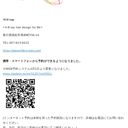
Ｈill top
<Ｈill top hair design for life>
香川県高松市岡本町556-16
TEL:087-815-6422
https://www.hilltop-hair.com/
携帯・スマートフォンから予約ができるようになりました。
※WEB予約システム4月1日より変更になりました。
https://saloon.to/r/g/51207/m/0001/
(インターネット予約は余裕を持った予約状況になりますので、詳細はお電話にてお問い合わ
せください。
尚、当日、前日のご予約はお電話にてご確認ください。)