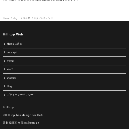
Home
blog
未分類
スタイルチェンジ
Hill top Web
Homeに戻る
concept
menu
staff
access
blog
プライバシーポリシー
Ｈill top
<Ｈill top hair design for life>
香川県高松市岡本町556-16