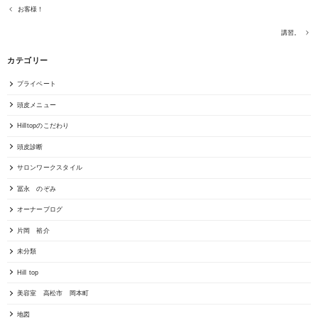
お客様！
講習。
カテゴリー
プライベート
頭皮メニュー
Hilltopのこだわり
頭皮診断
サロンワークスタイル
冨永 のぞみ
オーナーブログ
片岡 裕介
未分類
Hill top
美容室 高松市 岡本町
地図