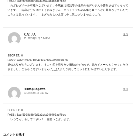
PASS: 3acf5968b8bf9d1a1cfa246465ae76cc
わざわざメール有難うございます。今現在は雑誌等の撮影のモデルさんを募集させてもらって
います。 内容が分かりにくくすみません！カットモデルの募集も夏ごろから募集させていただ
こうとは思っています。 まぎらわしい文面で申し訳ございませんでした。
たなりん
返信
2012年5月31日 5:24 PM
SECRET: 0
PASS: 74be16979710d4c4e7c6647856088456
返信ありがとうございます。すごく髪を切りたい衝動だったので、思わずメールをさせていただ
きました。こちらこそすいません(*_ _)人また予約してカットに行かせていただきます。
Hilltopkagawa
返信
2012年6月1日 8:18 AM
SECRET: 0
PASS: 3acf5968b8bf9d1a1cfa246465ae76cc
いつでもいらして下さい！ 有難うございます。
コメントを残す