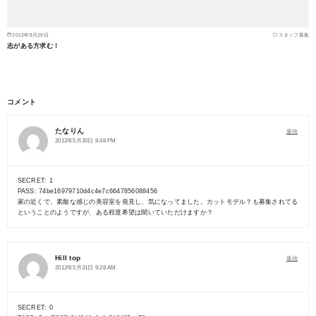
2012年8月29日
スタッフ募集
志がある方求む！
コメント
たなりん
返信
2012年5月30日 8:48 PM
SECRET: 1
PASS: 74be16979710d4c4e7c6647856088456
家の近くで、素敵な感じの美容室を発見し、気になってました。カットモデル？も募集されてる
ということのようですが、ある程度希望は聞いていただけますか？
Hill top
返信
2012年5月31日 9:28 AM
SECRET: 0