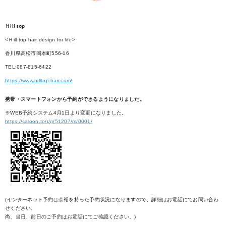
Ｈill top
<Ｈill top hair design for life>
香川県高松市岡本町556-16
TEL:087-815-6422
https://www.hilltop-hair.com/
携帯・スマートフォンから予約ができるようになりました。
※WEB予約システム4月1日より変更になりました。
https://saloon.to/r/g/51207/m/0001/
(インターネット予約は余裕を持った予約状況になりますので、詳細はお電話にてお問い合わ
せください。
尚、当日、前日のご予約はお電話にてご確認ください。)