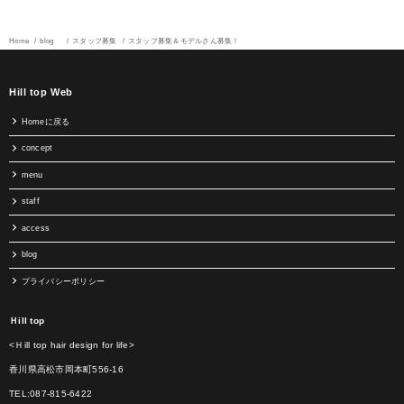
Home
blog
スタッフ募集
スタッフ募集＆モデルさん募集！
Hill top Web
Homeに戻る
concept
menu
staff
access
blog
プライバシーポリシー
Ｈill top
<Ｈill top hair design for life>
香川県高松市岡本町556-16
TEL:087-815-6422