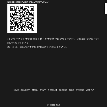
https://saloon.to/r/g/51207/m/0001/
(インターネット予約は余裕を持った予約状況になりますので、詳細はお電話にてお
問い合わせください。
尚、当日、前日のご予約はお電話にてご確認ください。)
HOME
CONCEPT
MENU
STAFF
RECRUIT
ACCESS
BLOG
訪問美容
WEB予約
©Hilltop-hair