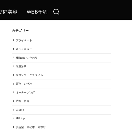
訪問美容
WEB予約
カテゴリー
プライベート
頭皮メニュー
Hilltopのこだわり
頭皮診断
サロンワークスタイル
冨永 のぞみ
オーナーブログ
片岡 裕介
未分類
Hill top
美容室 高松市 岡本町