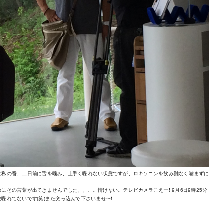
は私の番、二日前に舌を噛み、上手く喋れない状態ですが、ロキソニンを飲み難なく噛まずに
その言葉が出てきませんでした、、、。情けない。テレビカメラこえー❗️ 9月6日9時25分
れてないです(笑)また突っ込んで下さいませ〜❗️