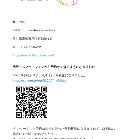
Ｈill top
<Ｈill top hair design for life>
香川県高松市岡本町556-16
TEL:087-815-6422
https://www.hilltop-hair.com/
携帯・スマートフォンから予約ができるようになりました。
※WEB予約システム4月1日より変更になりました。
https://saloon.to/r/g/51207/m/0001/
(インターネット予約は余裕を持った予約状況になりますので、詳細はお
電話にてお問い合わせください。