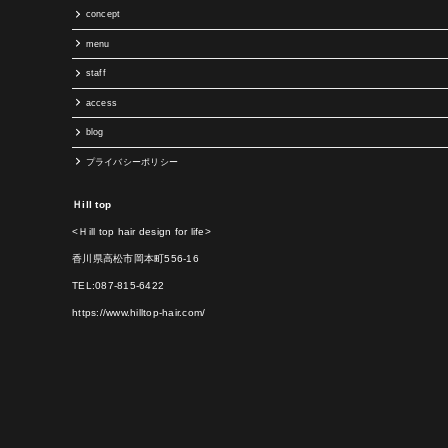
concept
menu
staff
access
blog
プライバシーポリシー
Ｈill top
<Ｈill top hair design for life>
香川県高松市岡本町556-16
TEL:087-815-6422
https://www.hilltop-hair.com/