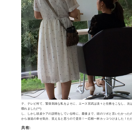
テ、テレビ何て、緊張気味な私をよそに、エース宮武は淡々と任務をこなし、次
喋れました(^^)
し、しかし頭皮ケアの説明をしている時に、最後まで、頭のツボと言いたかったのに
から放送の幸せ気分、笑えると思うので是非！一応精一杯カッコつけました！ただ喋
共有: