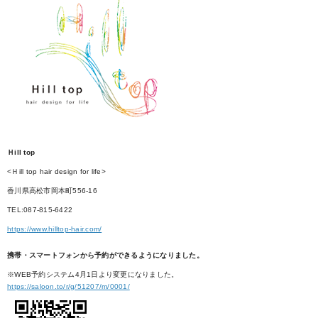
Ｈill top
<Ｈill top hair design for life>
香川県高松市岡本町556-16
TEL:087-815-6422
https://www.hilltop-hair.com/
携帯・スマートフォンから予約ができるようになりました。
※WEB予約システム4月1日より変更になりました。
https://saloon.to/r/g/51207/m/0001/