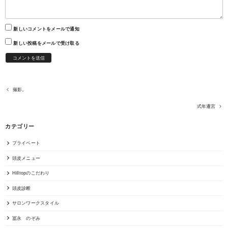
新しいコメントをメールで通知
新しい投稿をメールで受け取る
撮影。
式年遷宮
カテゴリー
プライベート
頭皮メニュー
Hilltopのこだわり
頭皮診断
サロンワークスタイル
冨永 のぞみ