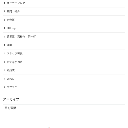
オーナーブログ
片岡 裕介
未分類
Hill top
美容室 高松市 岡本町
地図
スタッフ募集
すてきなお店
結婚式
OPEN
マツエク
アーカイブ