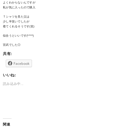
よくわからないんですが
私が気に入ったので購入
Ｔシャツを見た父は
少し半笑いでしたが
着てくれるそうです(笑)
似合うといいです(*^^*)
宮武でした◎
共有:
Facebook
いいね:
読み込み中...
関連