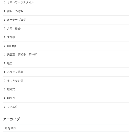
サロンワークスタイル
冨永 のぞみ
オーナーブログ
片岡 裕介
未分類
Hill top
美容室 高松市 岡本町
地図
スタッフ募集
すてきなお店
結婚式
OPEN
マツエク
アーカイブ