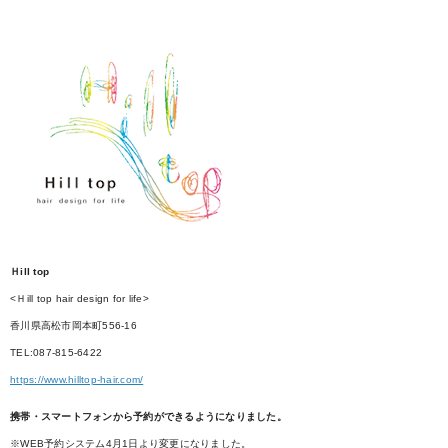
Ｈill top
<Ｈill top hair design for life>
香川県高松市岡本町556-16
TEL:087-815-6422
https://www.hilltop-hair.com/
携帯・スマートフォンから予約ができるようになりました。
※WEB予約システム4月1日より変更になりました。