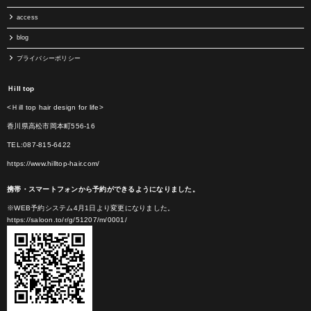
access
blog
プライバシーポリシー
Ｈill top
<Ｈill top hair design for life>
香川県高松市岡本町556-16
TEL:087-815-6422
https://www.hilltop-hair.com/
携帯・スマートフォンから予約ができるようになりました。
※WEB予約システム4月1日より変更になりました。
https://saloon.to/r/g/51207/m/0001/