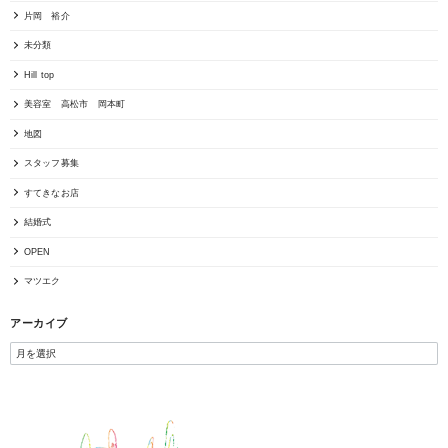
片岡 裕介
未分類
Hill top
美容室 高松市 岡本町
地図
スタッフ募集
すてきなお店
結婚式
OPEN
マツエク
アーカイブ