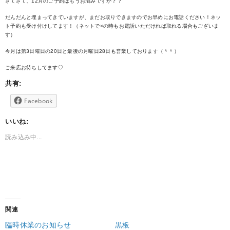
さてさて、12月のご予約はもうお済みですか？？
だんだんと埋まってきていますが、まだお取りできますのでお早めにお電話ください！ネッ
ト予約も受け付けしてます！（ネットで×の時もお電話いただければ取れる場合もございま
す）
今月は第3日曜日の20日と最後の月曜日28日も営業しております（＾＾）
ご来店お待ちしてます♡
共有:
Facebook
いいね:
読み込み中...
関連
臨時休業のお知らせ
黒板