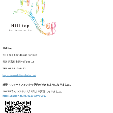
Ｈill top
<Ｈill top hair design for life>
香川県高松市岡本町556-16
TEL:087-815-6422
https://www.hilltop-hair.com/
携帯・スマートフォンから予約ができるようになりました。
※WEB予約システム4月1日より変更になりました。
https://saloon.to/r/g/51207/m/0001/