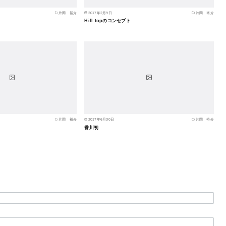
片岡 裕介
2017年2月9日
片岡 裕介
Hill topのコンセプト
片岡 裕介
2017年6月30日
片岡 裕介
香川初