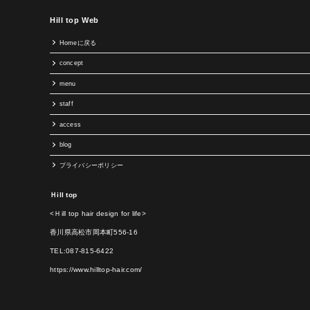
Hill top Web
Homeに戻る
concept
menu
staff
access
blog
プライバシーポリシー
Ｈill top
<Ｈill top hair design for life>
香川県高松市岡本町556-16
TEL:087-815-6422
https://www.hilltop-hair.com/