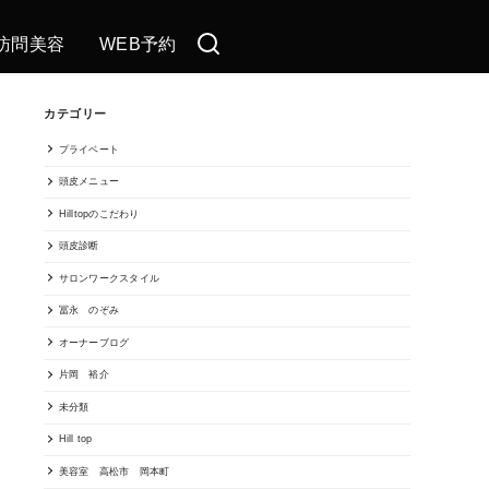
訪問美容
WEB予約
カテゴリー
プライベート
頭皮メニュー
Hilltopのこだわり
頭皮診断
サロンワークスタイル
冨永 のぞみ
オーナーブログ
片岡 裕介
未分類
Hill top
美容室 高松市 岡本町