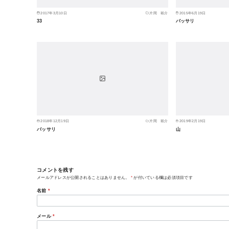
2017年3月10日
片岡 裕介
2015年6月19日
33
バッサリ
2018年12月19日
片岡 裕介
2019年2月19日
バッサリ
山
コメントを残す
メールアドレスが公開されることはありません。
*
が付いている欄は必須項目です
名前
*
メール
*