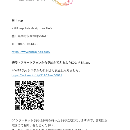
Ｈill top
<Ｈill top hair design for life>
香川県高松市岡本町556-16
TEL:087-815-6422
https://www.hilltop-hair.com/
携帯・スマートフォンから予約ができるようになりました。
※WEB予約システム4月1日より変更になりました。
https://saloon.to/r/g/51207/m/0001/
(インターネット予約は余裕を持った予約状況になりますので、詳細はお
電話にてお問い合わせください。