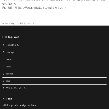
せください。
尚、当日、前日のご予約はお電話にてご確認ください。)
Home
blog
未分類
ヘアアレンジ
Hill top Web
Homeに戻る
concept
menu
staff
access
blog
プライバシーポリシー
Ｈill top
<Ｈill top hair design for life>