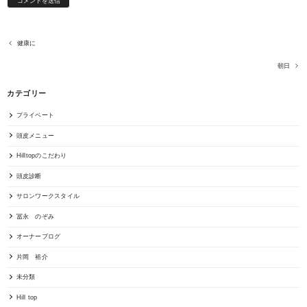
健康に
朝日
カテゴリー
プライベート
頭皮メニュー
Hilltopのこだわり
頭皮診断
サロンワークスタイル
冨永 のぞみ
オーナーブログ
片岡 裕介
未分類
Hill top