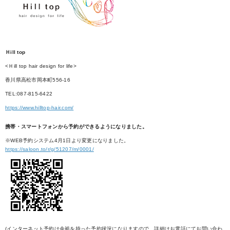
Ｈill top
<Ｈill top hair design for life>
香川県高松市岡本町556-16
TEL:087-815-6422
https://www.hilltop-hair.com/
携帯・スマートフォンから予約ができるようになりました。
※WEB予約システム4月1日より変更になりました。
https://saloon.to/r/g/51207/m/0001/
(インターネット予約は余裕を持った予約状況になりますので、詳細はお電話にてお問い合わ