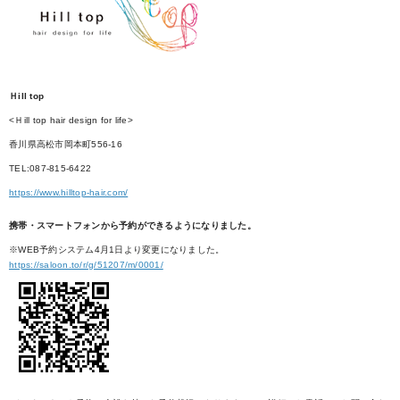
Ｈill top
<Ｈill top hair design for life>
香川県高松市岡本町556-16
TEL:087-815-6422
https://www.hilltop-hair.com/
携帯・スマートフォンから予約ができるようになりました。
※WEB予約システム4月1日より変更になりました。
https://saloon.to/r/g/51207/m/0001/