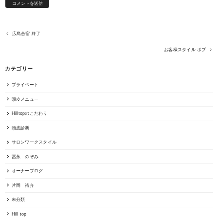
広島合宿 終了
お客様スタイル ボブ
カテゴリー
プライベート
頭皮メニュー
Hilltopのこだわり
頭皮診断
サロンワークスタイル
冨永 のぞみ
オーナーブログ
片岡 裕介
未分類
Hill top