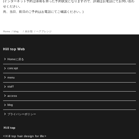
(インターネット予約は余裕を持った予約状況になりますので、詳細はお電話にてお問い合わ
せください。
尚、当日、前日のご予約はお電話にてご確認ください。)
Home
blog
未分類
ヘアアレンジ
Hill top Web
Homeに戻る
concept
menu
staff
access
blog
プライバシーポリシー
Ｈill top
<Ｈill top hair design for life>