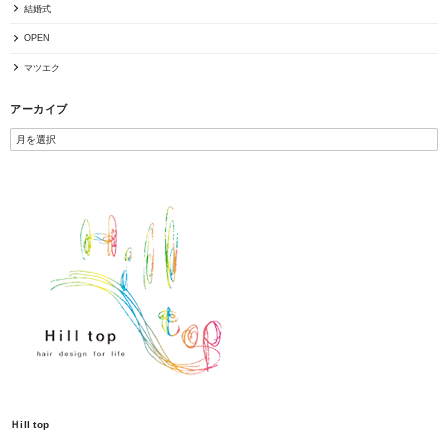
結婚式
OPEN
マツエク
アーカイブ
Ｈill top