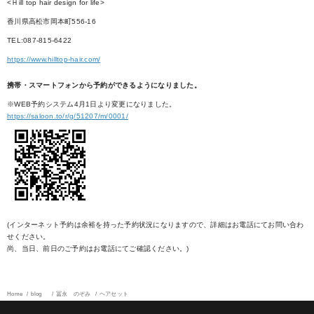
<Ｈill top hair design for life>
香川県高松市岡本町556-16
TEL:087-815-6422
https://www.hilltop-hair.com/
携帯・スマートフォンから予約ができるようになりました。
※WEB予約システム4月1日より変更になりました。
https://saloon.to/r/g/51207/m/0001/
(インターネット予約は余裕を持った予約状況になりますので、詳細はお電話にてお問い合わ
せください。
尚、当日、前日のご予約はお電話にてご確認ください。)
Home
blog
冨永 のぞみ
ヘアセット