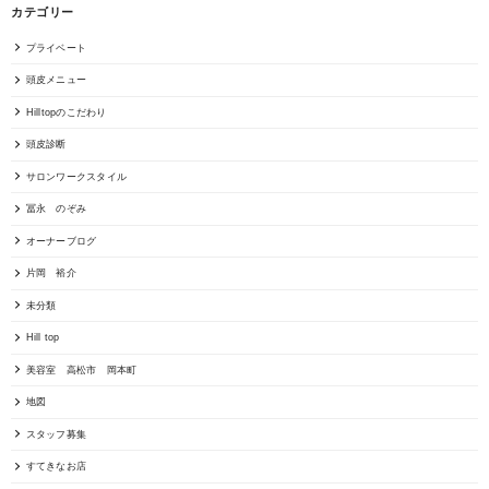
カテゴリー
プライベート
頭皮メニュー
Hilltopのこだわり
頭皮診断
サロンワークスタイル
冨永 のぞみ
オーナーブログ
片岡 裕介
未分類
Hill top
美容室 高松市 岡本町
地図
スタッフ募集
すてきなお店