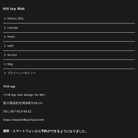
Hill top Web
Homeに戻る
concept
menu
staff
access
blog
プライバシーポリシー
Ｈill top
<Ｈill top hair design for life>
香川県高松市岡本町556-16
TEL:087-815-6422
https://www.hilltop-hair.com/
携帯・スマートフォンから予約ができるようになりました。