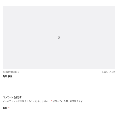
2018年10月16日
冨永 のぞみ
鳥取砂丘
コメントを残す
メールアドレスが公開されることはありません。
*
が付いている欄は必須項目です
名前
*