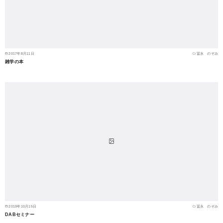
2017年8月11日
冨永 のぞみ
雑学の本
2019年10月15日
冨永 のぞみ
DABセミナー