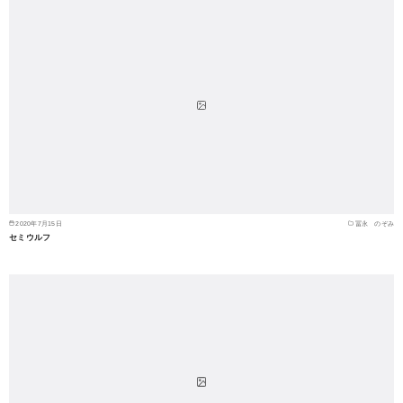
2020年7月15日
冨永 のぞみ
セミウルフ