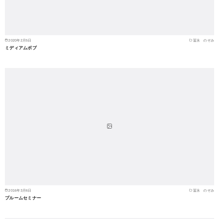
2020年2月5日
冨永 のぞみ
ミディアムボブ
2016年3月6日
冨永 のぞみ
プルームセミナー