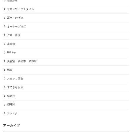
頭皮診断
サロンワークスタイル
冨永 のぞみ
オーナーブログ
片岡 裕介
未分類
Hill top
美容室 高松市 岡本町
地図
スタッフ募集
すてきなお店
結婚式
OPEN
マツエク
アーカイブ