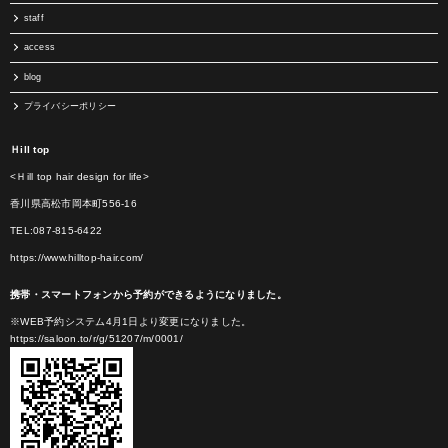
staff
access
blog
プライバシーポリシー
Ｈill top
<Ｈill top hair design for life>
香川県高松市岡本町556-16
TEL:087-815-6422
https://www.hilltop-hair.com/
携帯・スマートフォンから予約ができるようになりました。
※WEB予約システム4月1日より変更になりました。
https://saloon.to/r/g/51207/m/0001/