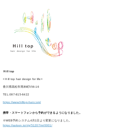
Ｈill top
<Ｈill top hair design for life>
香川県高松市岡本町556-16
TEL:087-815-6422
https://www.hilltop-hair.com/
携帯・スマートフォンから予約ができるようになりました。
※WEB予約システム4月1日より変更になりました。
https://saloon.to/r/g/51207/m/0001/