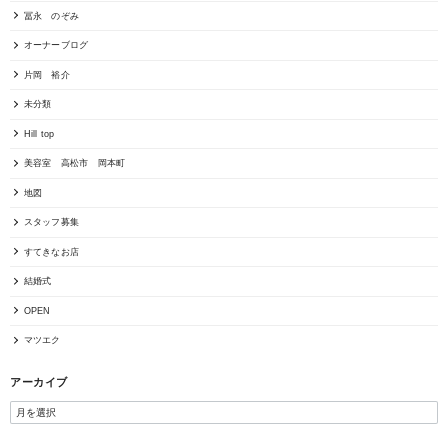
冨永 のぞみ
オーナーブログ
片岡 裕介
未分類
Hill top
美容室 高松市 岡本町
地図
スタッフ募集
すてきなお店
結婚式
OPEN
マツエク
アーカイブ