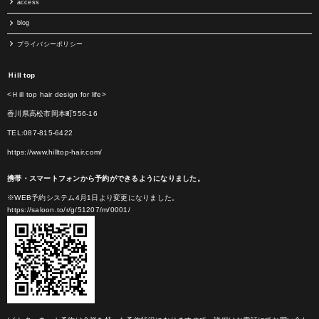
access
blog
プライバシーポリシー
Ｈill top
<Ｈill top hair design for life>
香川県高松市岡本町556-16
TEL:087-815-6422
https://www.hilltop-hair.com/
携帯・スマートフォンから予約ができるようになりました。
※WEB予約システム4月1日より変更になりました。
https://saloon.to/r/g/51207/m/0001/