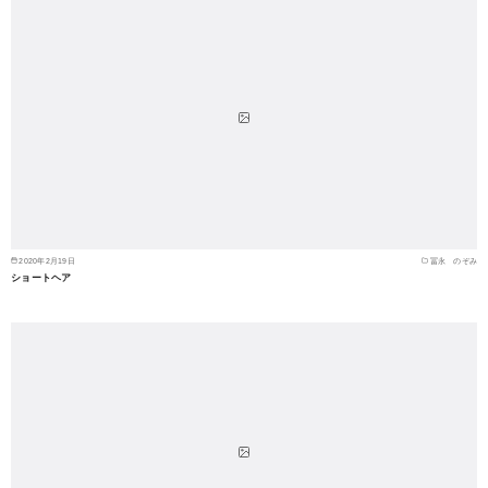
2020年2月19日
冨永 のぞみ
ショートヘア