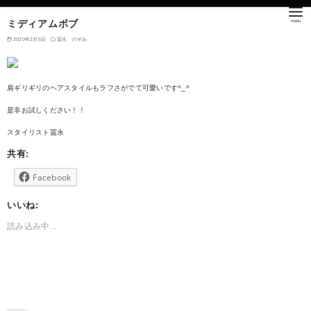
ミディアムボブ
2020年2月5日
冨永 のぞみ
肩ギリギリのヘアスタイルもラフさがでて可愛いです^_^
是非お試しください！！
スタイリスト冨永
共有:
Facebook
いいね:
読み込み中...