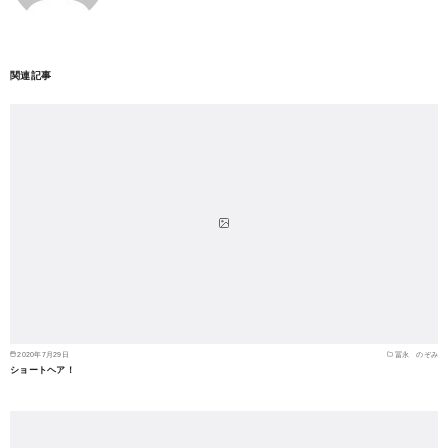
関連記事
2020年7月29日
冨永 のぞみ
ショートヘア！