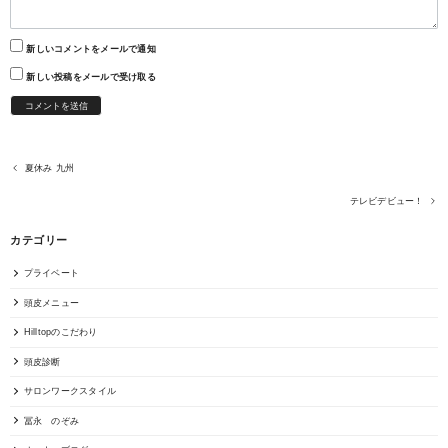
新しいコメントをメールで通知
新しい投稿をメールで受け取る
夏休み 九州
テレビデビュー！
カテゴリー
プライベート
頭皮メニュー
Hilltopのこだわり
頭皮診断
サロンワークスタイル
冨永 のぞみ