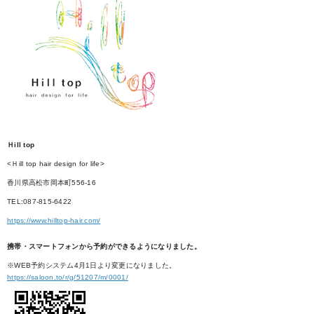
Ｈill top
<Ｈill top hair design for life>
香川県高松市岡本町556-16
TEL:087-815-6422
https://www.hilltop-hair.com/
携帯・スマートフォンから予約ができるようになりました。
※WEB予約システム4月1日より変更になりました。
https://saloon.to/r/g/51207/m/0001/