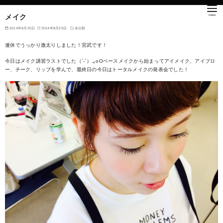
メイク
2014年8月25日
2014年8月29日
未分類
連休でうっかり激太りしました！宮武です！
今日はメイク講習ラストでした（´-`）.｡oOベースメイクから始まってアイメイク、アイブロ
ー、チーク、リップを学んで、最終日の今日はトータルメイクの発表会でした！