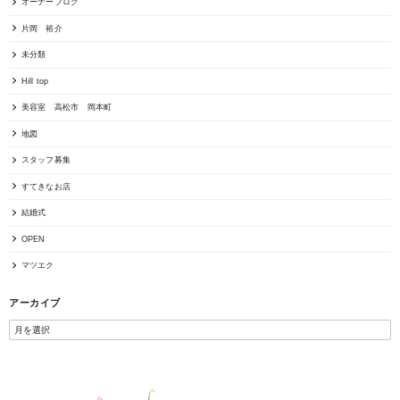
オーナーブログ
片岡 裕介
未分類
Hill top
美容室 高松市 岡本町
地図
スタッフ募集
すてきなお店
結婚式
OPEN
マツエク
アーカイブ