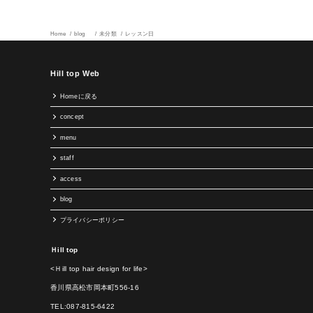
Home
blog
未分類
レッスン日
Hill top Web
Homeに戻る
concept
menu
staff
access
blog
プライバシーポリシー
Ｈill top
<Ｈill top hair design for life>
香川県高松市岡本町556-16
TEL:087-815-6422