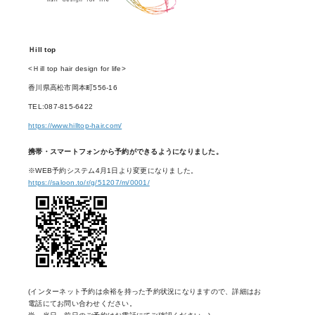
Ｈill top
<Ｈill top hair design for life>
香川県高松市岡本町556-16
TEL:087-815-6422
https://www.hilltop-hair.com/
携帯・スマートフォンから予約ができるようになりました。
※WEB予約システム4月1日より変更になりました。
https://saloon.to/r/g/51207/m/0001/
(インターネット予約は余裕を持った予約状況になりますので、詳細はお
電話にてお問い合わせください。