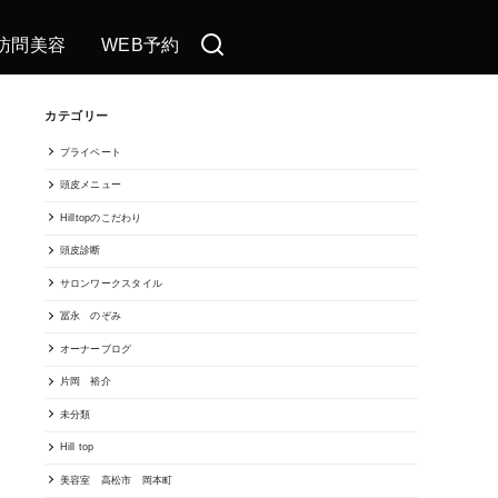
訪問美容
WEB予約
カテゴリー
プライベート
頭皮メニュー
Hilltopのこだわり
頭皮診断
サロンワークスタイル
冨永 のぞみ
オーナーブログ
片岡 裕介
未分類
Hill top
美容室 高松市 岡本町