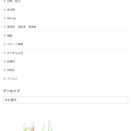
片岡 裕介
未分類
Hill top
美容室 高松市 岡本町
地図
スタッフ募集
すてきなお店
結婚式
OPEN
マツエク
アーカイブ