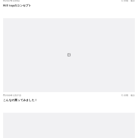
2017年2月9日
片岡 裕介
Hill topのコンセプト
2015年1月27日
片岡 裕介
こんなの買ってみました！