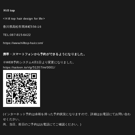
Ｈill top
<Ｈill top hair design for life>
香川県高松市岡本町556-16
TEL:087-815-6422
https://www.hilltop-hair.com/
携帯・スマートフォンから予約ができるようになりました。
※WEB予約システム4月1日より変更になりました。
https://saloon.to/r/g/51207/m/0001/
(インターネット予約は余裕を持った予約状況になりますので、詳細はお電話にてお問い合わ
せください。
尚、当日、前日のご予約はお電話にてご確認ください。)