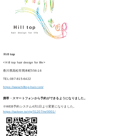
Ｈill top
<Ｈill top hair design for life>
香川県高松市岡本町556-16
TEL:087-815-6422
https://www.hilltop-hair.com/
携帯・スマートフォンから予約ができるようになりました。
※WEB予約システム4月1日より変更になりました。
https://saloon.to/r/g/51207/m/0001/