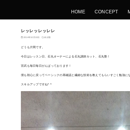
HOME
CONCEPT
レッレッレッレレ
2014年10月10日
未分類
どうも片岡です。
今日はレッスン日、石丸オーナーによる石丸講師カット、石丸塾！
宮武も毎日毎日がんばっております！
僕も初心に戻ってベーシックの再確認と繊細な技術を教えてもらいすごく勉強に
スキルアップですね^ ^