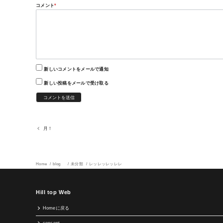
コメント
*
新しいコメントをメールで通知
新しい投稿をメールで受け取る
月！
Home
blog
未分類
レッレッレッレレ
Hill top Web
Homeに戻る
concept