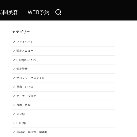
訪問美容
WEB予約
カテゴリー
プライベート
頭皮メニュー
Hilltopのこだわり
頭皮診断
サロンワークスタイル
冨永 のぞみ
オーナーブログ
片岡 裕介
未分類
Hill top
美容室 高松市 岡本町