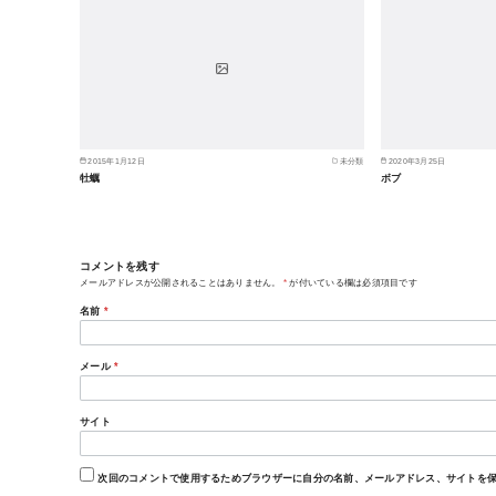
2015年1月12日
未分類
2020年3月25日
牡蠣
ボブ
コメントを残す
メールアドレスが公開されることはありません。
*
が付いている欄は必須項目です
名前
*
メール
*
サイト
次回のコメントで使用するためブラウザーに自分の名前、メールアドレス、サイトを