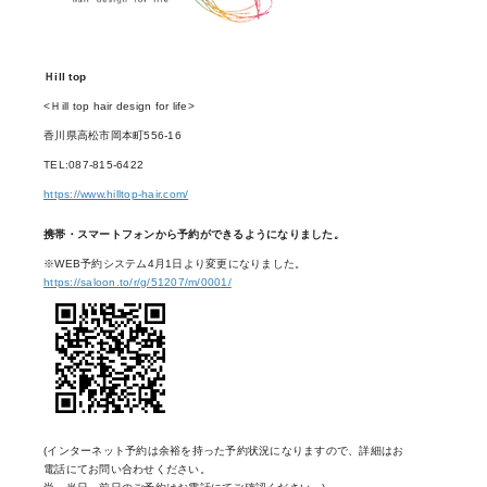
Ｈill top
<Ｈill top hair design for life>
香川県高松市岡本町556-16
TEL:087-815-6422
https://www.hilltop-hair.com/
携帯・スマートフォンから予約ができるようになりました。
※WEB予約システム4月1日より変更になりました。
https://saloon.to/r/g/51207/m/0001/
(インターネット予約は余裕を持った予約状況になりますので、詳細はお
電話にてお問い合わせください。