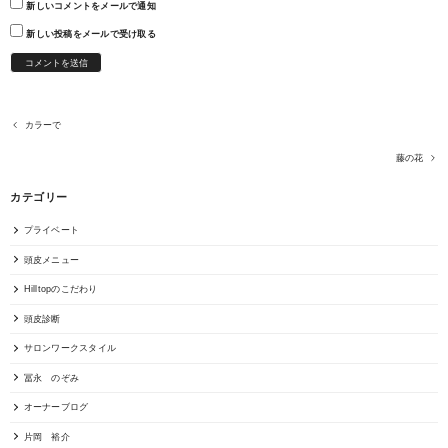
新しいコメントをメールで通知
新しい投稿をメールで受け取る
カラーで
藤の花
カテゴリー
プライベート
頭皮メニュー
Hilltopのこだわり
頭皮診断
サロンワークスタイル
冨永 のぞみ
オーナーブログ
片岡 裕介