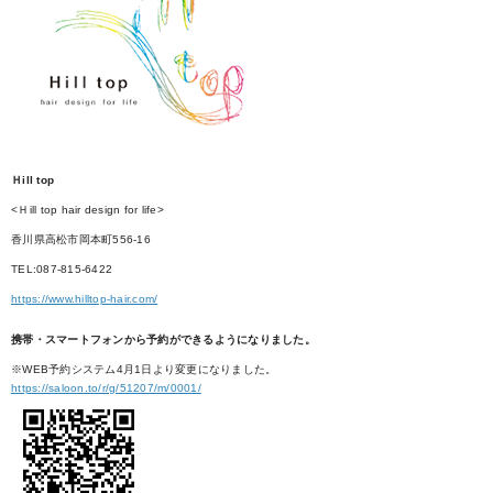
Ｈill top
<Ｈill top hair design for life>
香川県高松市岡本町556-16
TEL:087-815-6422
https://www.hilltop-hair.com/
携帯・スマートフォンから予約ができるようになりました。
※WEB予約システム4月1日より変更になりました。
https://saloon.to/r/g/51207/m/0001/