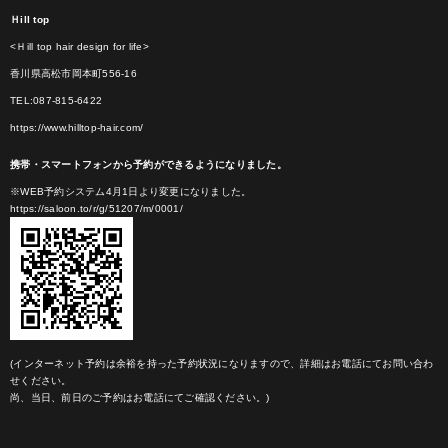
Ｈill top
<Ｈill top hair design for life>
香川県高松市岡本町556-16
TEL:087-815-6422
https://www.hilltop-hair.com/
携帯・スマートフォンから予約ができるようになりました。
※WEB予約システム4月1日より変更になりました。
https://saloon.to/r/g/51207/m/0001/
(インターネット予約は余裕を持った予約状況になりますので、詳細はお電話にてお問い合わ
せください。
尚、当日、前日のご予約はお電話にてご確認ください。)