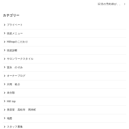
12月の予約枠が、、
カテゴリー
プライベート
頭皮メニュー
Hilltopのこだわり
頭皮診断
サロンワークスタイル
冨永 のぞみ
オーナーブログ
片岡 裕介
未分類
Hill top
美容室 高松市 岡本町
地図
スタッフ募集