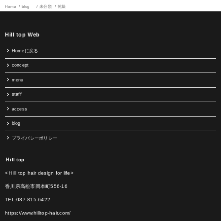
Home
blog
未分類
乾燥
Hill top Web
Homeに戻る
concept
menu
staff
access
blog
プライバシーポリシー
Ｈill top
<Ｈill top hair design for life>
香川県高松市岡本町556-16
TEL:087-815-6422
https://www.hilltop-hair.com/