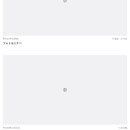
2017年6月8日
冨永 のぞみ
フォトセミナー
2015年2月22日
未分類