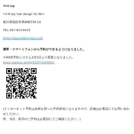
Ｈill top
<Ｈill top hair design for life>
香川県高松市岡本町556-16
TEL:087-815-6422
https://www.hilltop-hair.com/
携帯・スマートフォンから予約ができるようになりました。
※WEB予約システム4月1日より変更になりました。
https://saloon.to/r/g/51207/m/0001/
(インターネット予約は余裕を持った予約状況になりますので、詳細はお電話にてお問い合わ
せください。
尚、当日、前日のご予約はお電話にてご確認ください。)