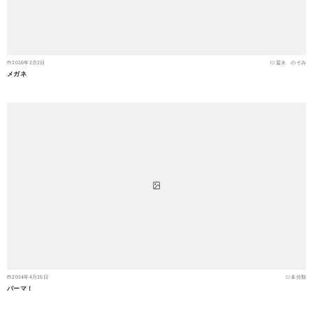
2016年2月2日
冨永 のぞみ
メガネ
2014年4月15日
未分類
パーマ！