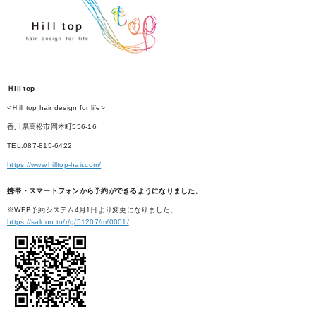
Ｈill top
<Ｈill top hair design for life>
香川県高松市岡本町556-16
TEL:087-815-6422
https://www.hilltop-hair.com/
携帯・スマートフォンから予約ができるようになりました。
※WEB予約システム4月1日より変更になりました。
https://saloon.to/r/g/51207/m/0001/