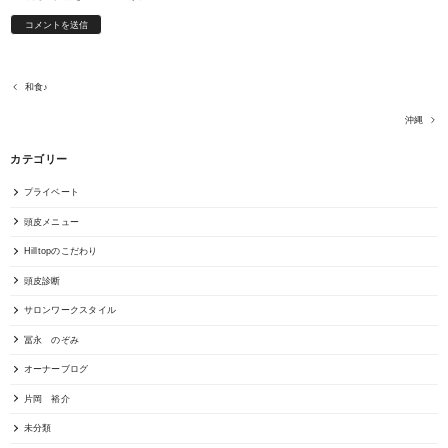
和食♪
沖縄
カテゴリー
プライベート
頭皮メニュー
Hilltopのこだわり
頭皮診断
サロンワークスタイル
冨永 のぞみ
オーナーブログ
片岡 裕介
未分類