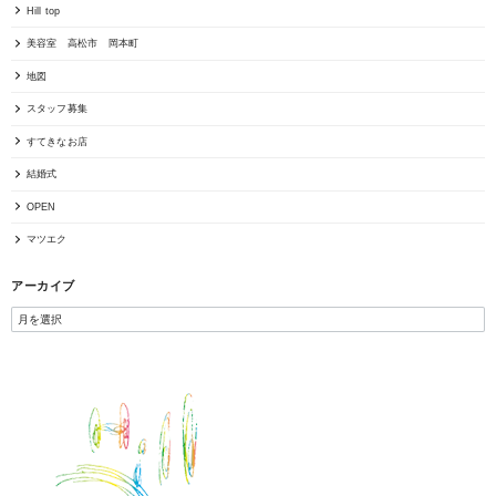
Hill top
美容室 高松市 岡本町
地図
スタッフ募集
すてきなお店
結婚式
OPEN
マツエク
アーカイブ